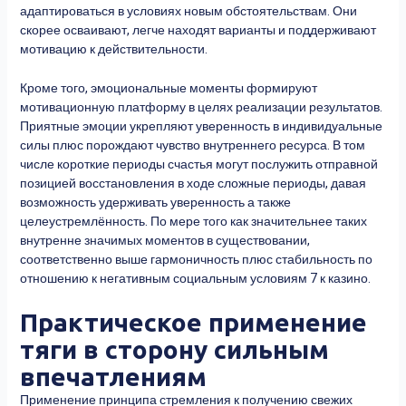
адаптироваться в условиях новым обстоятельствам. Они
скорее осваивают, легче находят варианты и поддерживают
мотивацию к действительности.
Кроме того, эмоциональные моменты формируют
мотивационную платформу в целях реализации результатов.
Приятные эмоции укрепляют уверенность в индивидуальные
силы плюс порождают чувство внутреннего ресурса. В том
числе короткие периоды счастья могут послужить отправной
позицией восстановления в ходе сложные периоды, давая
возможность удерживать уверенность а также
целеустремлённость. По мере того как значительнее таких
внутренне значимых моментов в существовании,
соответственно выше гармоничность плюс стабильность по
отношению к негативным социальным условиям 7 к казино.
Практическое применение
тяги в сторону сильным
впечатлениям
Применение принципа стремления к получению свежих