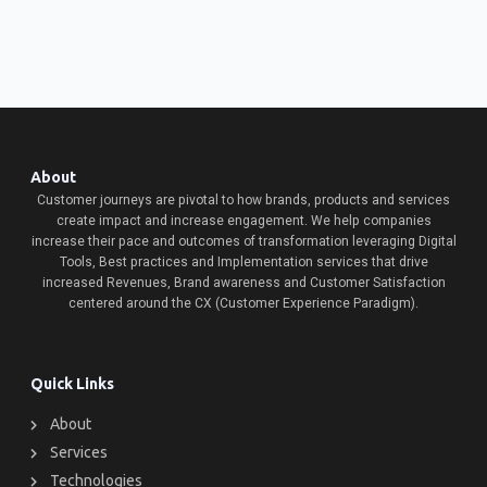
About
Customer journeys are pivotal to how brands, products and services
create impact and increase engagement. We help companies
increase their pace and outcomes of transformation leveraging Digital
Tools, Best practices and Implementation services that drive
increased Revenues, Brand awareness and Customer Satisfaction
centered around the CX (Customer Experience Paradigm).
Quick Links
About
Services
Technologies