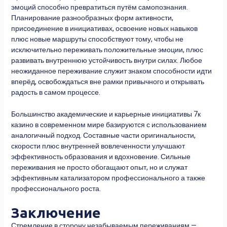
эмоций способно превратиться путём самопознания.
Планирование разнообразных форм активности,
присоединение в инициативах, освоение новых навыков
плюс новые маршруты способствуют тому, чтобы не
исключительно переживать положительные эмоции, плюс
развивать внутреннюю устойчивость внутри силах. Любое
неожиданное переживание служит знаком способности идти
вперёд, освобождаться вне рамки привычного и открывать
радость в самом процессе.
Большинство академические и карьерные инициативы 7к
казино в современном мире базируются с использованием
аналогичный подход. Составные части оригинальности,
скорости плюс внутренней вовлеченности улучшают
эффективность образования и вдохновение. Сильные
переживания не просто обогащают опыт, но и служат
эффективным катализатором профессионального а также
профессионального роста.
Заключение
Стремление в сторону незабываемым переживаниям —