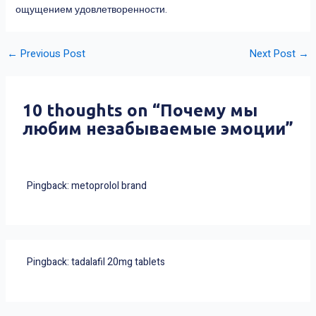
ощущением удовлетворенности.
←
Previous Post
Next Post
→
10 thoughts on “Почему мы
любим незабываемые эмоции”
Pingback:
metoprolol brand
Pingback:
tadalafil 20mg tablets