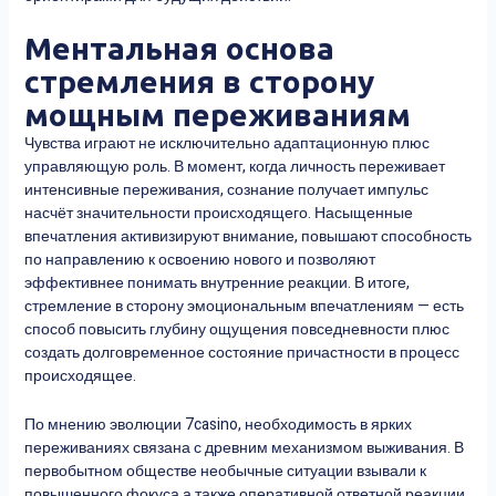
Ментальная основа
стремления в сторону
мощным переживаниям
Чувства играют не исключительно адаптационную плюс
управляющую роль. В момент, когда личность переживает
интенсивные переживания, сознание получает импульс
насчёт значительности происходящего. Насыщенные
впечатления активизируют внимание, повышают способность
по направлению к освоению нового и позволяют
эффективнее понимать внутренние реакции. В итоге,
стремление в сторону эмоциональным впечатлениям — есть
способ повысить глубину ощущения повседневности плюс
создать долговременное состояние причастности в процесс
происходящее.
По мнению эволюции 7casino, необходимость в ярких
переживаниях связана с древним механизмом выживания. В
первобытном обществе необычные ситуации взывали к
повышенного фокуса а также оперативной ответной реакции.