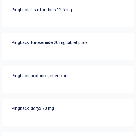
Pingback:
lasix for dogs 12.5 mg
Pingback:
furosemide 20 mg tablet price
Pingback:
protonix generic pill
Pingback:
doryx 70 mg