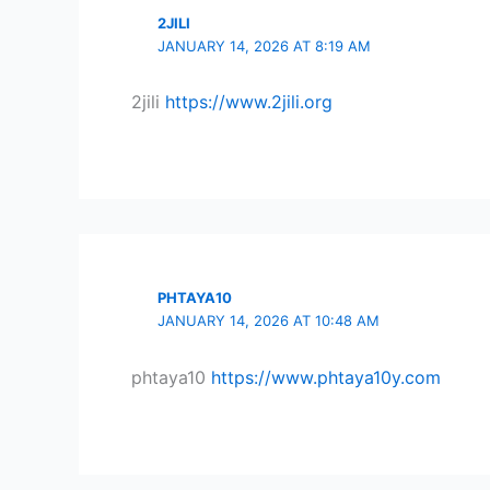
2JILI
JANUARY 14, 2026 AT 8:19 AM
2jili
https://www.2jili.org
PHTAYA10
JANUARY 14, 2026 AT 10:48 AM
phtaya10
https://www.phtaya10y.com