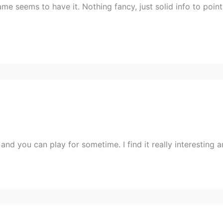
 seems to have it. Nothing fancy, just solid info to point y
 and you can play for sometime. I find it really interesting 