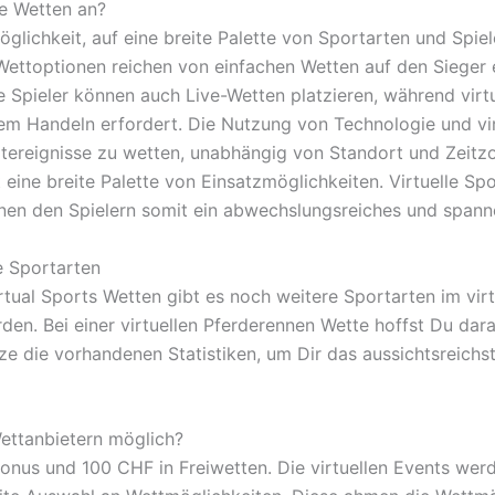
le Wetten an?
öglichkeit, auf eine breite Palette von Sportarten und Spiel
Wettoptionen reichen von einfachen Wetten auf den Sieger 
Spieler können auch Live-Wetten platzieren, während virtue
m Handeln erfordert. Die Nutzung von Technologie und vir
ortereignisse zu wetten, unabhängig von Standort und Zeitz
t eine breite Palette von Einsatzmöglichkeiten. Virtuelle S
en den Spielern somit ein abwechslungsreiches und spanne
e Sportarten
tual Sports Wetten gibt es noch weitere Sportarten im virtu
den. Bei einer virtuellen Pferderennen Wette hoffst Du dara
tze die vorhandenen Statistiken, um Dir das aussichtsreich
Wettanbietern möglich?
nus und 100 CHF in Freiwetten. Die virtuellen Events werde