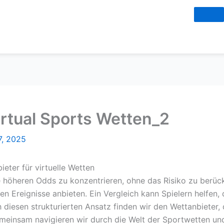
irtual Sports Wetten_2
7, 2025
ieter für virtuelle Wetten
f ‍die höheren Odds⁢ zu konzentrieren, ohne das Risiko zu ber
 ⁢Ereignisse anbieten. Ein⁣ Vergleich kann‌ Spielern helfen, d
 diesen strukturierten Ansatz finden wir den Wettanbieter
emeinsam navigieren wir durch die Welt der Sportwetten un