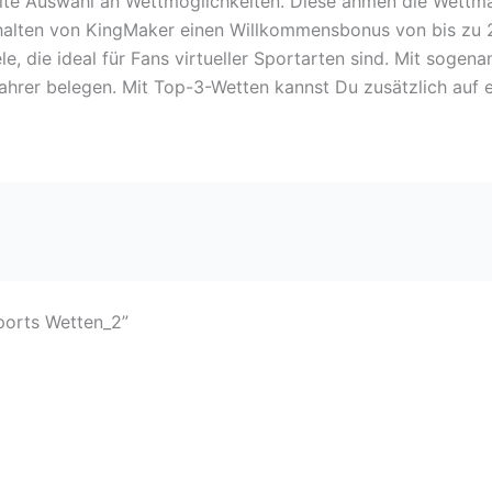
eite Auswahl an Wettmöglichkeiten. Diese ahmen die Wettmär
rhalten von KingMaker einen Willkommensbonus von bis zu
e, die ideal für Fans virtueller Sportarten sind. Mit soge
ahrer belegen. Mit Top-3-Wetten kannst Du zusätzlich auf 
ports Wetten_2”