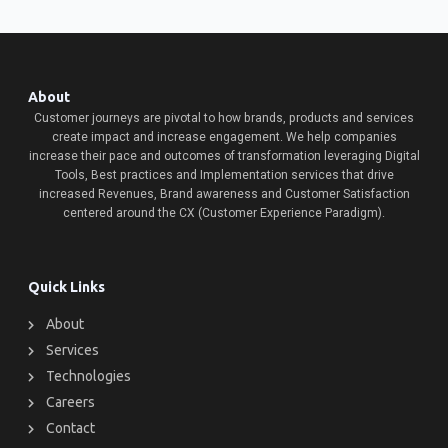
About
Customer journeys are pivotal to how brands, products and services
create impact and increase engagement. We help companies
increase their pace and outcomes of transformation leveraging Digital
Tools, Best practices and Implementation services that drive
increased Revenues, Brand awareness and Customer Satisfaction
centered around the CX (Customer Experience Paradigm).
Quick Links
About
Services
Technologies
Careers
Contact