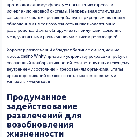
противоположному эффекту – повышению стресса и
исчерпанию нервной системы. Непрерывная стимуляция
сенсорных систем противодействует природным явлениям
обновления и имеет возможность вызвать адаптивные
расстройства. Важно обнаруживать наилучший гармонию
между активными развлечениями и тихим релаксацией.
Характер развлечений обладает большее смысл, чем их
масса. casino Winity приемы к устройству рекреации требуют
осознанный подбор активностей, соответствующих текущему
внутреннему состоянию и требованиям организма. Этапы
ярких переживаний должны сочетаться с мгновениями
тишины и созерцания.
Продуманное
задействование
развлечений для
возобновления
жизненности