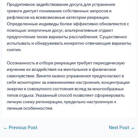
Продуктивное задействование досуга для устранения
тревоги диктует понимание собственных запросов и
рефлексов на всевозможные категории рекреации.
Определенные индивиды более эффективно обновляются с
помощью энергичные досуг, альтернативные отдают
предпочтение тихие варианты расслабления. Существенно
испытывать и обнаруживать конкретно отвечающие варианты
снятия.
Осознанность в отборе рекреации требует периодическую
изучение их воздействия на ментальное и физическое
самочувствие. Винити казино упражнения предполагают в
себя мониторинг за изменениями настроения, концентрации
энергии и совокупного состояния вслед за многообразных
типов отдыха. Указанный способ позволяет сформировать
личную схему регенерации, предельно настроенную к
личным особенностям.
←
Previous Post
Next Post
→