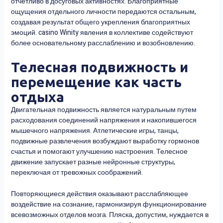
отчетливо в досуговых активностях. Благоприятные
ощущения отдельного личности передаются остальным,
создавая результат общего укрепления благоприятных
эмоций. casino Winity явления в коллективе содействуют
более основательному расслаблению и возобновлению.
Телесная подвижность и
перемещение как часть
отдыха
Двигательная подвижность является натуральным путем
расходования соединений напряжения и накопившегося
мышечного напряжения. Атлетические игры, танцы,
подвижные развлечения возбуждают выработку гормонов
счастья и помогают улучшению настроения. Телесное
движение запускает разные нейронные структуры,
переключая от тревожных соображений.
Повторяющиеся действия оказывают расслабляющее
воздействие на сознание, гармонизируя функционирование
всевозможных отделов мозга. Пляска, допустим, нуждается в