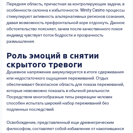
Передняя область, причастная за контролирующие задачи, в
особенности склонна к избыточности. Winity Casino процессы
стимулируют активность альтернативных регионов сознания,
давая возможность префронтальной коре отдохнуть. Данное
обстоятельство поясняет, зачем после качественного покоя
индивид чувствует поток бодрости и прозрачность
размышления.
Роль эмоций в снятии
скрытого тревоги
Душевное напряжение аккумулируется в итоге сдерживания
или недостаточного ощущения переживаний. Отдых
обеспечивают безопасное область для показа переживаний,
которые невозможно показать в обычной реальности.
Посредством многообразные типы рекреации человек
способен испытать широкий набор переживаний без
подлинных последствий.
Освобождение, представленный еще древнегреческим
философом, составляет собой избавление от накопившихся