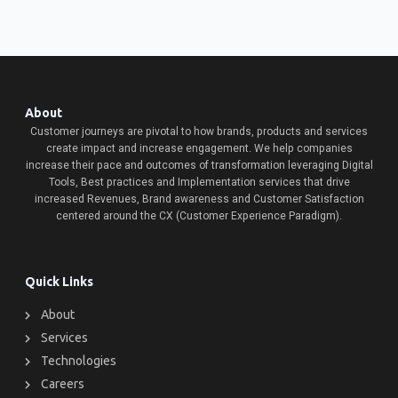
About
Customer journeys are pivotal to how brands, products and services
create impact and increase engagement. We help companies
increase their pace and outcomes of transformation leveraging Digital
Tools, Best practices and Implementation services that drive
increased Revenues, Brand awareness and Customer Satisfaction
centered around the CX (Customer Experience Paradigm).
Quick Links
About
Services
Technologies
Careers