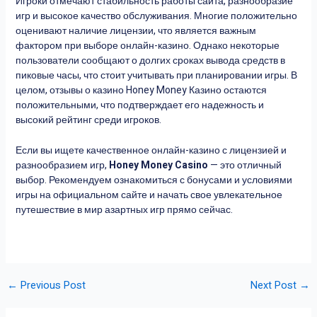
Игроки отмечают стабильность работы сайта, разнообразие
игр и высокое качество обслуживания. Многие положительно
оценивают наличие лицензии, что является важным
фактором при выборе онлайн-казино. Однако некоторые
пользователи сообщают о долгих сроках вывода средств в
пиковые часы, что стоит учитывать при планировании игры. В
целом, отзывы о казино
Honey Money Казино
остаются
положительными, что подтверждает его надежность и
высокий рейтинг среди игроков.
Если вы ищете качественное онлайн-казино с лицензией и
разнообразием игр,
Honey Money Casino
— это отличный
выбор. Рекомендуем ознакомиться с бонусами и условиями
игры на официальном сайте и начать свое увлекательное
путешествие в мир азартных игр прямо сейчас.
←
Previous Post
Next Post
→