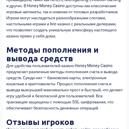
и других. В Honey Money Casino доступны как классические
игровые автоматы, так и новинки от топовых разработчиков.
Игроки могут насладиться разнообразными слотами,
настольными играми и live-казино с реальными дилерами,
что позволяет создать уникальную атмосферу настоящего
казино прямо у себя дома.
Методы пополнения и
вывода средств
Для удобства пользователей казино Honey Money Casino
предлагает различные методы пополнения счета и вывода
средств. Среди них — банковские карты, электронные
кошельки и криптовалюты. Процесс пополнения счета и
вывода выигрышей максимально прост и быстрый, что делает
игру удобной и безопасной для пользователей. Все
транзакции защищены с помощью SSL-шифрования, что
обеспечивает безопасность денежных операций.
Отзывы игроков