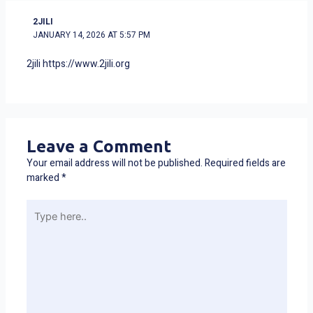
2JILI
JANUARY 14, 2026 AT 5:57 PM
2jili
https://www.2jili.org
Leave a Comment
Your email address will not be published.
Required fields are
marked
*
Type
here..