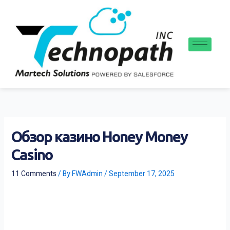
Skip
to
content
Обзор казино Honey Money
Casino
11 Comments
/ By
FWAdmin
/
September 17, 2025