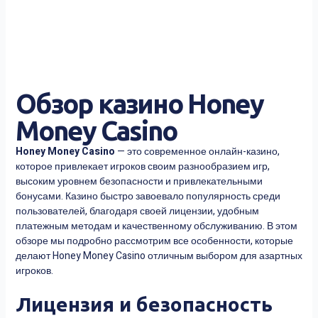
Обзор казино Honey
Money Casino
Honey Money Casino
— это современное онлайн-казино,
которое привлекает игроков своим разнообразием игр,
высоким уровнем безопасности и привлекательными
бонусами. Казино быстро завоевало популярность среди
пользователей, благодаря своей лицензии, удобным
платежным методам и качественному обслуживанию. В этом
обзоре мы подробно рассмотрим все особенности, которые
делают
Honey Money Casino
отличным выбором для азартных
игроков.
Лицензия и безопасность