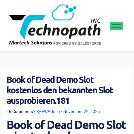
Skip
to
content
Book of Dead Demo Slot
kostenlos den bekannten Slot
ausprobieren.181
16 Comments
/ By
FWAdmin
/
November 22, 2025
Book of Dead Demo Slot