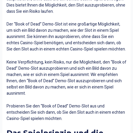
Dies bietet Ihnen die Möglichkeit, den Slot auszuprobieren, ohne
dass Sie ein Risiko laufen.
Der “Book of Dead” Demo-Slot ist eine großartige Möglichkeit,
um sich ein Bild davon zu machen, wie der Slot in einem Spiel
ausnimmt. Sie können ihn ausprobieren, ohne dass Sie ein
echtes Casino-Spiel benötigen, und entscheiden sich dann, ob
Sie den Slot auch in einem echten Casino-Spiel spielen möchten.
Keine Verpflichtung, kein Risiko, nur die Möglichkeit, den “Book of
Dead” Demo-Slot auszuprobieren und sich ein Bild davon zu
machen, wie er sich in einem Spiel ausnimmt. Wir empfehlen
Ihnen, den “Book of Dead” Demo-Slot auszuprobieren und sich
selbst ein Bild davon zu machen, wie er sich in einem Spiel
ausnimmt.
Probieren Sie den “Book of Dead” Demo-Slot aus und
entscheiden Sie sich dann, ob Sie den Slot auch in einem echten
Casino-Spiel spielen möchten.
Das Spielprinzip und die