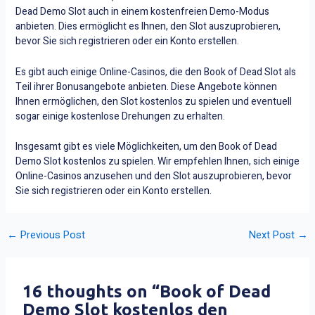
Dead Demo Slot auch in einem kostenfreien Demo-Modus
anbieten. Dies ermöglicht es Ihnen, den Slot auszuprobieren,
bevor Sie sich registrieren oder ein Konto erstellen.
Es gibt auch einige Online-Casinos, die den Book of Dead Slot als
Teil ihrer Bonusangebote anbieten. Diese Angebote können
Ihnen ermöglichen, den Slot kostenlos zu spielen und eventuell
sogar einige kostenlose Drehungen zu erhalten.
Insgesamt gibt es viele Möglichkeiten, um den Book of Dead
Demo Slot kostenlos zu spielen. Wir empfehlen Ihnen, sich einige
Online-Casinos anzusehen und den Slot auszuprobieren, bevor
Sie sich registrieren oder ein Konto erstellen.
←
Previous Post
Next Post
→
16 thoughts on “Book of Dead
Demo Slot kostenlos den