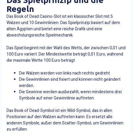
Regeln
Das Book of Dead Casino-Slot ist ein klassischer Slot mit 5
Walzen und 10 Gewinnlinien. Das Spielprinzip basiert auf dem
alten Ägypten und bietet eine reiche Grafik und eine
abwechslungsreiche Spielmechanik.
Das Spiel beginnt mit der Wahl des Wetts, der zwischen 0,01 und
100 Euro variiert. Der Mindestwette beträgt 0,01 Euro, während
die maximale Wette 100 Euro beträgt.
Die Walzen werden von links nach rechts gedreht.
Die Gewinnlinien sind fixiert und können nicht geändert
werden.
Die Gewinne werden ausbezahlt, wenn mindestens drei
Symbole auf einer Gewinnlinie auftreten.
Das Book of Dead-Symbol ist ein Wild-Symbol, das in allen
Positionen auf den Walzen auftreten kann. Es ersetzt alle
anderen Symbole, außer dem Scatter-Symbol, um Gewinnlinien
zu erfüllen.