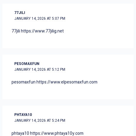
77JILI
JANUARY 14, 2026 AT 5:07 PM
77jili
https://www.77jilig.net
PESOMAXFUN
JANUARY 14, 2026 AT 5:12 PM
pesomaxfun
https://www.elpesomaxfun.com
PHTAYA10
JANUARY 14, 2026 AT 5:24 PM
phtaya10
https://www.phtaya10y.com