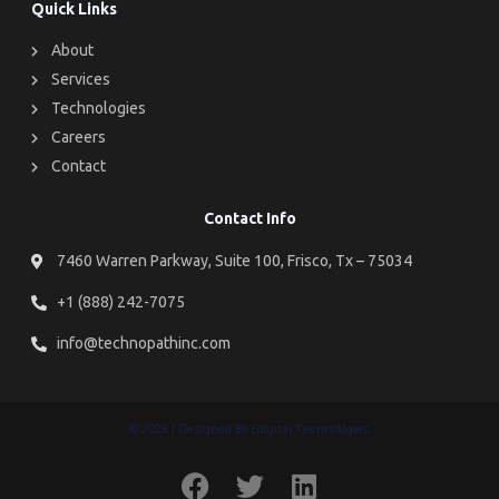
Quick Links
About
Services
Technologies
Careers
Contact
Contact Info
7460 Warren Parkway, Suite 100, Frisco, Tx – 75034
+1 (888) 242-7075
info@technopathinc.com
© 2023 | Designed By Edigital Technologies
F
T
L