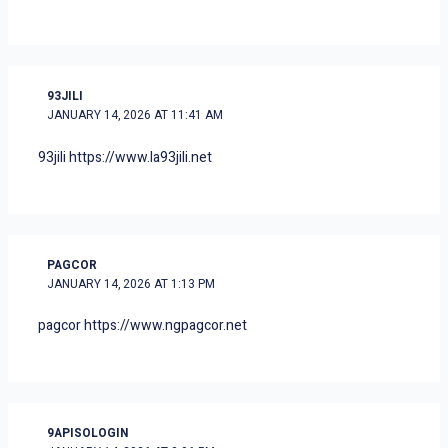
93JILI
JANUARY 14, 2026 AT 11:41 AM
93jili
https://www.la93jili.net
PAGCOR
JANUARY 14, 2026 AT 1:13 PM
pagcor
https://www.ngpagcor.net
9APISOLOGIN