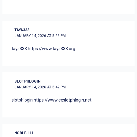
TAYA333
JANUARY 14, 2026 AT 5:26 PM
taya333
https://www.taya333.org
SLOTPHLOGIN
JANUARY 14, 2026 AT 5:42 PM
slotphlogin
https://www.exslotphlogin.net
NOBLEJILI