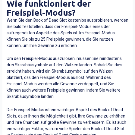
Wie funktioniert der
Freispiel-Modus?
Wenn Sie den Book of Dead Slot kostenlos ausprobieren, werden
Sie bald feststellen, dass der Freispiel-Modus eines der
aufregendsten Aspekte des Spiels ist. Im Freispiel-Modus
können Sie bis zu 25 Freispiele gewinnen, die Sie nutzen
können, um Ihre Gewinne zu erhöhen.
Um den Freispiel-Modus auszulösen, müssen Sie mindestens
drei Skarabäusymbole auf den Walzen landen. Sobald Sie dies
erreicht haben, wird ein Skarabäusymbol auf den Walzen
platziert, das den Freispiel-Modus auslöst. Während des
Freispiel-Modus werden alle Gewinne verdoppelt, und Sie
können auch weitere Freispiele gewinnen, indem Sie weitere
Skarabäusymbole landen.
Der Freispiel-Modus ist ein wichtiger Aspekt des Book of Dead
Slots, da er Ihnen die Möglichkeit gibt, Ihre Gewinne zu erhöhen
und Ihre Chancen auf große Gewinne zu verbessern. Es ist auch
ein wichtiger Faktor, warum viele Spieler den Book of Dead Slot