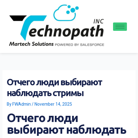
Skip
to
content
Отчего люди выбирают
наблюдать стримы
By
FWAdmin
/
November 14, 2025
Отчего люди
выбирают наблюдать