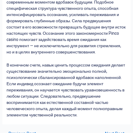
современным моментом вдобавок будущим. Подобное
специфическая структура чувственного опыта, способная
интенсифицировать осознание, усиливать переживания и
формировать глубинные образы. Сила предвкушения
состоит в его возможности превращать будущее внутри исток
настоящих чувств. Осознание этого закономерности Pinco
casino помогает задействовать время ожидания как
инструмент — не исключительно для развития стремления,
но и в целях внутреннего совершенствования.
В конечном счете, навык ценить процессом ожидания делает
существование значительно эмоционально полной,
психологически сбалансированной вдобавок наполненной.
Если индивид осознает ожидание будучи элемент
переживания, он научается чувствовать уравновешенность в
любом ситуации. Следовательно, предвкушение
воспринимается как естественной составной частью
человеческого опыта, делая каждый момент полноправным
элементом чувственной реальности.