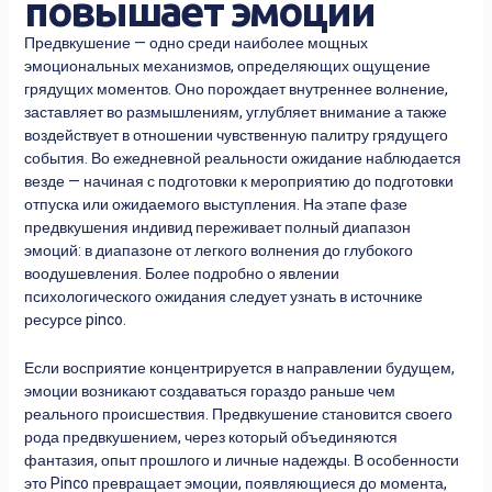
повышает эмоции
Предвкушение — одно среди наиболее мощных
эмоциональных механизмов, определяющих ощущение
грядущих моментов. Оно порождает внутреннее волнение,
заставляет во размышлениям, углубляет внимание а также
воздействует в отношении чувственную палитру грядущего
события. Во ежедневной реальности ожидание наблюдается
везде — начиная с подготовки к мероприятию до подготовки
отпуска или ожидаемого выступления. На этапе фазе
предвкушения индивид переживает полный диапазон
эмоций: в диапазоне от легкого волнения до глубокого
воодушевления. Более подробно о явлении
психологического ожидания следует узнать в источнике
ресурсе
pinco
.
Если восприятие концентрируется в направлении будущем,
эмоции возникают создаваться гораздо раньше чем
реального происшествия. Предвкушение становится своего
рода предвкушением, через который объединяются
фантазия, опыт прошлого и личные надежды. В особенности
это Pinco превращает эмоции, появляющиеся до момента,