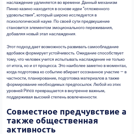
наслаждение удлиняется во времени. Данный механизм
Пинко казино находится в основе идеи “отложенного
удовольствия”, который широко исследуется в
психологической науке. По своей сути предвкушение
становится элементом эмоционального переживания,
добавляя новый этап наслаждения.
Этот подход дает возможность развивать самообладание
вдобавок формирует устойчивость. Ожидание способствует
тому, что человек учится испытывать наслаждение не только
от итога, но и от процесса. Это наиболее заметно в моментах,
когда подготовка ко событию вбирает осознанное участие — в
частности, планирование, подготовка материалов а также
формирование необходимых предпосылок. Любой из этих
уровней Pinco превращается в внутренне важным,
поддерживая высокий степень вовлеченности.
Совместное предчувствие а
также общественная
активность