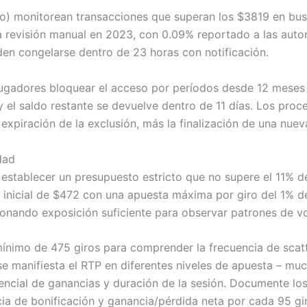
o) monitorean transacciones que superan los $3819 en bu
a revisión manual en 2023, con 0.09% reportado a las autor
en congelarse dentro de 23 horas con notificación.
jugadores bloquear el acceso por períodos desde 12 meses 
y el saldo restante se devuelve dentro de 11 días. Los pro
expiración de la exclusión, más la finalización de una nue
dad
 establecer un presupuesto estricto que no supere el 11% d
l inicial de $472 con una apuesta máxima por giro del 1% d
ionando exposición suficiente para observar patrones de vol
ínimo de 475 giros para comprender la frecuencia de scatt
e manifiesta el RTP en diferentes niveles de apuesta – mu
encial de ganancias y duración de la sesión. Documente los
ia de bonificación y ganancia/pérdida neta por cada 95 gi