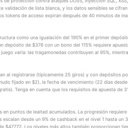
s de protección contra ataques DDoS, inyección SQL, XSS,
 validación de lista blanca, y los datos sensibles se cifra
los tokens de acceso expiran después de 40 minutos de ina
ructura como una igualación del 190% en el primer depósit
 un depósito de $376 con un bono del 115% requiere apuest
del juego varía: las tragamonedas contribuyen al 95%, mien
an al registrarse (típicamente 25 giros) y con depósitos po
nudo fijado en $2), la fecha de vencimiento (22 días desde 
ratis). Tenga en cuenta que los requisitos de apuesta de 3
s en puntos de lealtad acumulados. La progresión requiere
ios escalan desde un 9% de cashback en el nivel 1 hasta un 
de $47772. Los niveles más altos también proporcionan tie