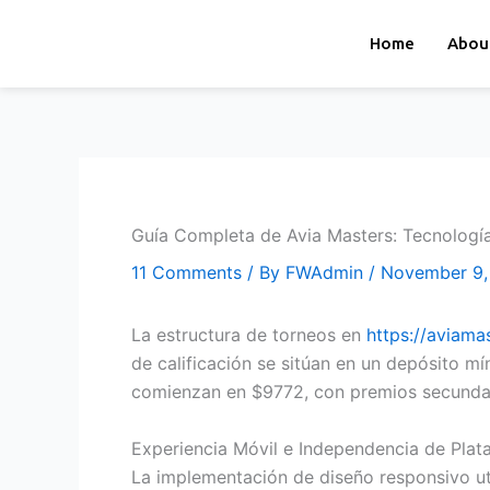
Skip
to
Home
Abou
content
Guía Completa de Avia Masters: Tecnologí
11 Comments
/ By
FWAdmin
/
November 9,
La estructura de torneos en
https://aviama
de calificación se sitúan en un depósito mí
comienzan en $9772, con premios secundari
Experiencia Móvil e Independencia de Plat
La implementación de diseño responsivo ut