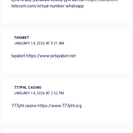
telecom.com/virtual-number-whatsapp
TAYABET
JANUARY 14, 2026 AT 9:21 AM
tayabet
https://www.yetayabet.net
777PHL CASINO
JANUARY 14, 2026 AT 2:52 PM
777phl casino
https://www.777phl.org