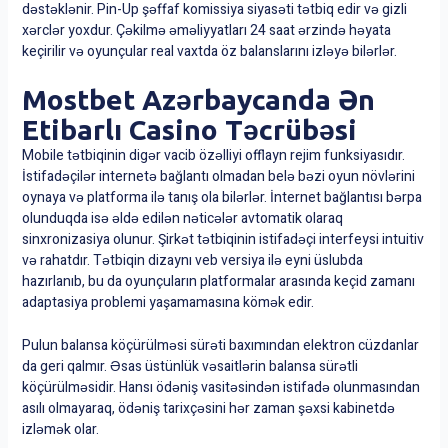
dəstəklənir. Pin-Up şəffaf komissiya siyasəti tətbiq edir və gizli
xərclər yoxdur. Çəkilmə əməliyyatları 24 saat ərzində həyata
keçirilir və oyunçular real vaxtda öz balanslarını izləyə bilərlər.
Mostbet Azərbaycanda Ən
Etibarlı Casino Təcrübəsi
Mobile tətbiqinin digər vacib özəlliyi offlayn rejim funksiyasıdır.
İstifadəçilər internetə bağlantı olmadan belə bəzi oyun növlərini
oynaya və platforma ilə tanış ola bilərlər. İnternet bağlantısı bərpa
olunduqda isə əldə edilən nəticələr avtomatik olaraq
sinxronizasiya olunur. Şirkət tətbiqinin istifadəçi interfeysi intuitiv
və rahatdır. Tətbiqin dizaynı veb versiya ilə eyni üslubda
hazırlanıb, bu da oyunçuların platformalar arasında keçid zamanı
adaptasiya problemi yaşamamasına kömək edir.
Pulun balansa köçürülməsi sürəti baxımından elektron cüzdanlar
da geri qalmır. Əsas üstünlük vəsaitlərin balansa sürətli
köçürülməsidir. Hansı ödəniş vasitəsindən istifadə olunmasından
asılı olmayaraq, ödəniş tarixçəsini hər zaman şəxsi kabinetdə
izləmək olar.