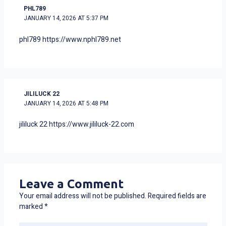
PHL789
JANUARY 14, 2026 AT 5:37 PM
phl789
https://www.nphl789.net
JILILUCK 22
JANUARY 14, 2026 AT 5:48 PM
jililuck 22
https://www.jililuck-22.com
Leave a Comment
Your email address will not be published.
Required fields are
marked
*