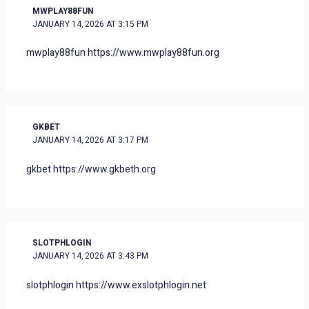
MWPLAY88FUN
JANUARY 14, 2026 AT 3:15 PM
mwplay88fun
https://www.mwplay88fun.org
GKBET
JANUARY 14, 2026 AT 3:17 PM
gkbet
https://www.gkbeth.org
SLOTPHLOGIN
JANUARY 14, 2026 AT 3:43 PM
slotphlogin
https://www.exslotphlogin.net