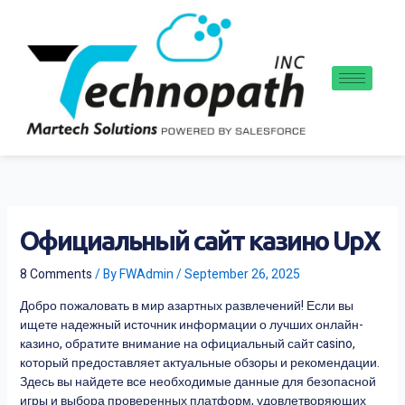
Skip
to
content
Официальный сайт казино UpX
8 Comments
/ By
FWAdmin
/
September 26, 2025
Добро пожаловать в мир азартных развлечений! Если вы
ищете надежный источник информации о лучших онлайн-
казино, обратите внимание на официальный сайт casino,
который предоставляет актуальные обзоры и рекомендации.
Здесь вы найдете все необходимые данные для безопасной
игры и выбора проверенных платформ, удовлетворяющих