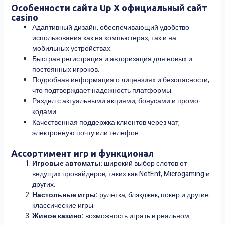
Особенности сайта Up X официальный сайт
casino
Адаптивный дизайн, обеспечивающий удобство
использования как на компьютерах, так и на
мобильных устройствах.
Быстрая регистрация и авторизация для новых и
постоянных игроков.
Подробная информация о лицензиях и безопасности,
что подтверждает надежность платформы.
Раздел с актуальными акциями, бонусами и промо-
кодами.
Качественная поддержка клиентов через чат,
электронную почту или телефон.
Ассортимент игр и функционал
Игровые автоматы:
широкий выбор слотов от
ведущих провайдеров, таких как NetEnt, Microgaming и
других.
Настольные игры:
рулетка, блэкджек, покер и другие
классические игры.
Живое казино:
возможность играть в реальном