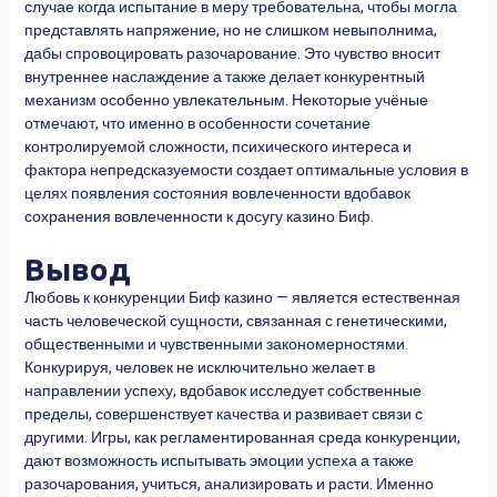
случае когда испытание в меру требовательна, чтобы могла
представлять напряжение, но не слишком невыполнима,
дабы спровоцировать разочарование. Это чувство вносит
внутреннее наслаждение а также делает конкурентный
механизм особенно увлекательным. Некоторые учёные
отмечают, что именно в особенности сочетание
контролируемой сложности, психического интереса и
фактора непредсказуемости создает оптимальные условия в
целях появления состояния вовлеченности вдобавок
сохранения вовлеченности к досугу казино Биф.
Вывод
Любовь к конкуренции Биф казино — является естественная
часть человеческой сущности, связанная с генетическими,
общественными и чувственными закономерностями.
Конкурируя, человек не исключительно желает в
направлении успеху, вдобавок исследует собственные
пределы, совершенствует качества и развивает связи с
другими. Игры, как регламентированная среда конкуренции,
дают возможность испытывать эмоции успеха а также
разочарования, учиться, анализировать и расти. Именно