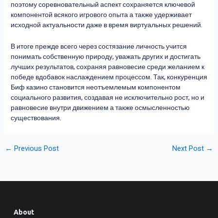
поэтому соревновательный аспект сохраняется ключевой
компонентой всякого игрового опыта а также удерживает
исходной актуальности даже в время виртуальных решений.
В итоге прежде всего через состязание личность учится
понимать собственную природу, уважать других и достигать
лучших результатов, сохраняя равновесие среди желанием к
победе вдобавок наслаждением процессом. Так, конкуренция
Биф казино становится неотъемлемым компонентом
социального развития, создавая не исключительно рост, но и
равновесие внутри движением а также осмысленностью
существования.
←
Previous Post
Next Post
→
About