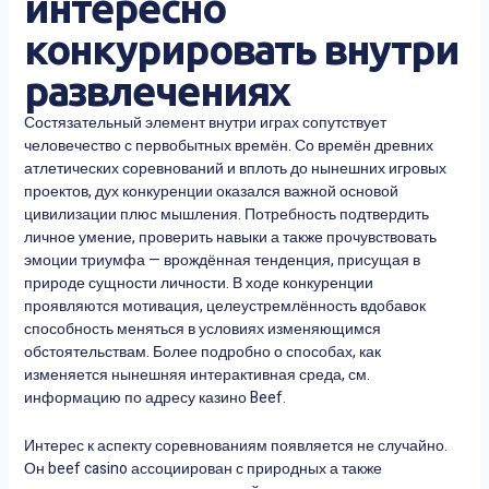
интересно
конкурировать внутри
развлечениях
Состязательный элемент внутри играх сопутствует
человечество с первобытных времён. Со времён древних
атлетических соревнований и вплоть до нынешних игровых
проектов, дух конкуренции оказался важной основой
цивилизации плюс мышления. Потребность подтвердить
личное умение, проверить навыки а также прочувствовать
эмоции триумфа — врождённая тенденция, присущая в
природе сущности личности. В ходе конкуренции
проявляются мотивация, целеустремлённость вдобавок
способность меняться в условиях изменяющимся
обстоятельствам. Более подробно о способах, как
изменяется нынешняя интерактивная среда, см.
информацию по адресу
казино Beef
.
Интерес к аспекту соревнованиям появляется не случайно.
Он beef casino ассоциирован с природных а также