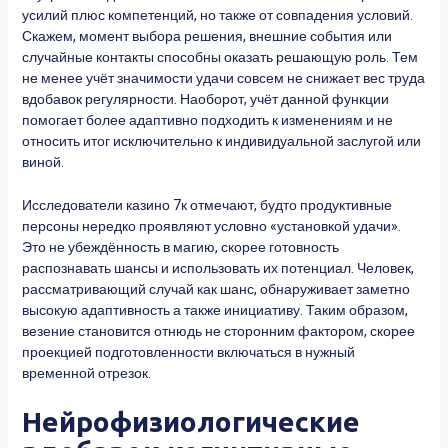
усилий плюс компетенций, но также от совпадения условий.
Скажем, момент выбора решения, внешние события или
случайные контакты способны оказать решающую роль. Тем
не менее учёт значимости удачи совсем не снижает вес труда
вдобавок регулярности. Наоборот, учёт данной функции
помогает более адаптивно подходить к изменениям и не
относить итог исключительно к индивидуальной заслугой или
виной.
Исследователи казино 7к отмечают, будто продуктивные
персоны нередко проявляют условно «установкой удачи».
Это не убеждённость в магию, скорее готовность
распознавать шансы и использовать их потенциал. Человек,
рассматривающий случай как шанс, обнаруживает заметно
высокую адаптивность а также инициативу. Таким образом,
везение становится отнюдь не сторонним фактором, скорее
проекцией подготовленности включаться в нужный
временной отрезок.
Нейрофизиологические