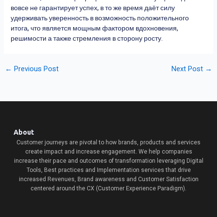
вовсе не гарантирует успех, в то же время даёт силу
удерживать уверенность в возможность положительного
итога, что является мощным фактором вдохновения,
решимости а также стремления в сторону росту.
←
Previous Post
Next Post
→
About
Customer journeys are pivotal to how brands, products and services
create impact and increase engagement. We help companies
increase their pace and outcomes of transformation leveraging Digital
Tools, Best practices and Implementation services that drive
increased Revenues, Brand awareness and Customer Satisfaction
centered around the CX (Customer Experience Paradigm).