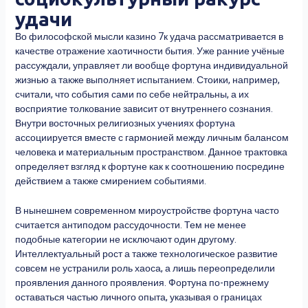
удачи
Во философской мысли казино 7к удача рассматривается в
качестве отражение хаотичности бытия. Уже ранние учёные
рассуждали, управляет ли вообще фортуна индивидуальной
жизнью а также выполняет испытанием. Стоики, например,
считали, что события сами по себе нейтральны, а их
восприятие толкование зависит от внутреннего сознания.
Внутри восточных религиозных учениях фортуна
ассоциируется вместе с гармонией между личным балансом
человека и материальным пространством. Данное трактовка
определяет взгляд к фортуне как к соотношению посредине
действием а также смирением событиями.
В нынешнем современном мироустройстве фортуна часто
считается антиподом рассудочности. Тем не менее
подобные категории не исключают один другому.
Интеллектуальный рост а также технологическое развитие
совсем не устранили роль хаоса, а лишь переопределили
проявления данного проявления. Фортуна по-прежнему
оставаться частью личного опыта, указывая о границах