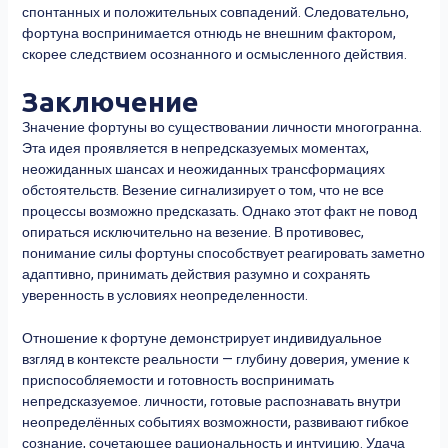
спонтанных и положительных совпадений. Следовательно,
фортуна воспринимается отнюдь не внешним фактором,
скорее следствием осознанного и осмысленного действия.
Заключение
Значение фортуны во существовании личности многогранна.
Эта идея проявляется в непредсказуемых моментах,
неожиданных шансах и неожиданных трансформациях
обстоятельств. Везение сигнализирует о том, что не все
процессы возможно предсказать. Однако этот факт не повод
опираться исключительно на везение. В противовес,
понимание силы фортуны способствует реагировать заметно
адаптивно, принимать действия разумно и сохранять
уверенность в условиях неопределенности.
Отношение к фортуне демонстрирует индивидуальное
взгляд в контексте реальности — глубину доверия, умение к
приспособляемости и готовность воспринимать
непредсказуемое. личности, готовые распознавать внутри
неопределённых событиях возможности, развивают гибкое
сознание, сочетающее рациональность и интуицию. Удача