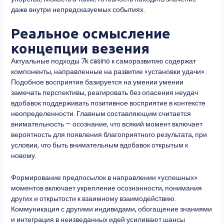
даже внутри непредсказуемых событиях.
Реальное осмысление
концепции везения
Актуальные подходы 7k casino к саморазвитию содержат
компоненты, направленные на развитие «установки удачи».
Подобное восприятие базируется на умении умении
замечать перспективы, реагировать без опасения неудач
вдобавок поддерживать позитивное восприятие в контексте
неопределенности. Главным составляющим считается
внимательность — осознание, что всякий момент включает
вероятность для появления благоприятного результата, при
условии, что быть внимательным вдобавок открытым к
новому.
Формирование предпосылок в направлении «успешных»
моментов включает укрепление осознанности, понимания
других и открытости к взаимному взаимодействию.
Коммуникация с другими индивидами, обогащение знаниями
и интеграция в неизведанных идей усиливают шансы