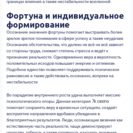
границах влияния а также нестабильности вселенной.
Фортуна и индивидуальное
формирование
Осознание значения фортуны помогает выстраивать более
зрелое зрелое понимание в сфере успеху а также неудачам.
Осознание обстоятельства, что далеко не всё не всё зависит
со стороны труда, снижает степень стресса и ведёт к
признанию реальности. Одновременно вера в вероятность
положительных исходов повышает энергию и оптимизм.
Подобное единство позволяет поддерживать психическое
равновесие а также действовать осознанно, вопреки на
нестабильности.
Во парадигме внутреннего роста удача выполняет миссию
психологического опоры. Данная категория 7k casino
помогает сохранять веру в кризисных ситуациях, создаёт
восприятие направления вдобавок убеждение в
благоприятных результатов. Люди, осознающие везение как
естественную часть реальности, чаще демонстрируют
упорство, гибкость а также готовность находить значение