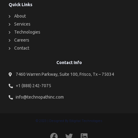
Quick Links
About
Services
Technologies
Careers
Contact
Contact Info
7460 Warren Parkway, Suite 100, Frisco, Tx – 75034
+1 (888) 242-7075
info@technopathinc.com
© 2023 | Designed By Edigital Technologies
F
T
L