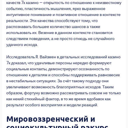
качеств 7к казино — открытость по отношению к неизвестному
событию, пластичность мышления, ярко выраженное
интуитивное понимание и позитивное отношение в контексте
реальности. Эти качества способствуют тому, что
распознавать большее количество шансов а также
использовать их. Везение в данном контексте становится
следствием поведения, а не просто отнюдь не случайного
удачного исхода.
Исследователь R. Вайзмен в детальных исследований казино
7к доказал, что удачливые персоны нередко формируют
социальные контакты, демонстрируют осознанность по
отношению к деталям и способны поддерживать равновесие
в нестабильных ситуациях. За счёт такому подходу они
увеличивают возможность благоприятных исходов. Таким
образом, фортуну возможно рассматривать совсем не только
как некий стихийный фактор, в то же время вдобавок как
результат особого восприятия и модели реакций.
Мировоззренческий и
социокультурный ракурс