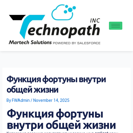
Skip
to
content
Функция фортуны внутри
общей жизни
By
FWAdmin
/
November 14, 2025
Функция фортуны
внутри общей жизни