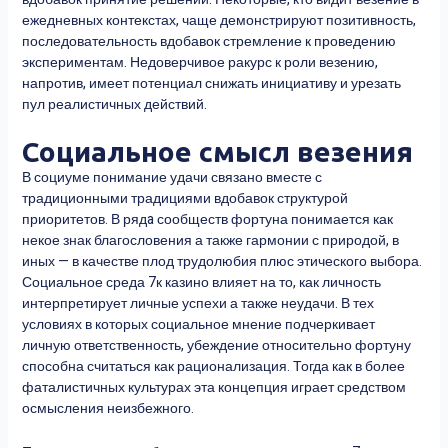
ежедневных контекстах, чаще демонстрируют позитивность,
последовательность вдобавок стремление к проведению
экспериментам. Недоверчивое ракурс к роли везению,
напротив, имеет потенциал снижать инициативу и урезать
пул реалистичных действий.
Социальное смысл везения
В социуме понимание удачи связано вместе с
традиционными традициями вдобавок структурой
приоритетов. В рядa сообществ фортуна понимается как
некое знак благословения а также гармонии с природой, в
иных — в качестве плод трудолюбия плюс этического выбора.
Социальное среда 7к казино влияет на то, как личность
интерпретирует личные успехи а также неудачи. В тех
условиях в которых социальное мнение подчеркивает
личную ответственность, убеждение относительно фортуну
способна считаться как рационализация. Тогда как в более
фаталистичных культурах эта концепция играет средством
осмысления неизбежного.