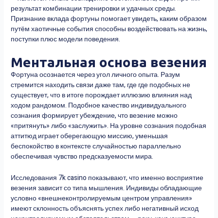
результат комбинации тренировки и удачных среды.
Признание вклада фортуны помогает увидеть, каким образом
путём хаотичные события способны воздействовать на жизнь,
поступки плюс модели поведения.
Ментальная основа везения
Фортуна осознается через угол личного опыта. Разум
стремится находить связи даже там, где где подобных не
существует, что в итоге порождает иллюзию влияния над
ходом рандомом. Подобное качество индивидуального
сознания формирует убеждение, что везение можно
«притянуть» либо «заслужить». На уровне сознания подобная
аттитюд играет оберегающую миссию, уменьшая
беспокойство в контексте случайностью параллельно
обеспечивая чувство предсказуемости мира.
Исследования 7k casino показывают, что именно восприятие
везения зависит со типа мышления. Индивиды обладающие
условно «внешнеконтролируемым центром управления»
имеют склонность объяснять успех либо негативный исход