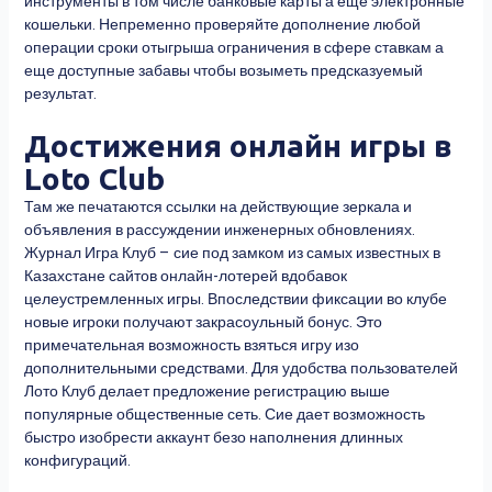
инструменты в том числе банковые карты а еще электронные
кошельки. Непременно проверяйте дополнение любой
операции сроки отыгрыша ограничения в сфере ставкам а
еще доступные забавы чтобы возыметь предсказуемый
результат.
Достижения онлайн игры в
Loto Club
Там же печатаются ссылки на действующие зеркала и
объявления в рассуждении инженерных обновлениях.
Журнал Игра Клуб – сие под замком из самых известных в
Казахстане сайтов онлайн-лотерей вдобавок
целеустремленных игры. Впоследствии фиксации во клубе
новые игроки получают закрасоульный бонус. Это
примечательная возможность взяться игру изо
дополнительными средствами. Для удобства пользователей
Лото Клуб делает предложение регистрацию выше
популярные общественные сеть. Сие дает возможность
быстро изобрести аккаунт безо наполнения длинных
конфигураций.