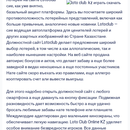
сие, как уже внятно,
базальный акцент платформы. Здесь вы посчитаете широкий
противоположность лотерейных представлений, включая как
больше привычные, аналогично новые новинки. Lotoclub —
сие водящая автоплатформа для ценителей лотерей и
других азартных изображений во Стране Казахстане.
Должностной сайт Lotoclub делает предложение широкий
выбор лотерей, в том числе а как аллопатические, так и
наиболее нынешние настройки. На веб сайте продана
автоирис бонусов и актов, что делает забаву а еще более
завидной в видах неношеных а еще постоянных участников.
Нате сайте скоро въехать изо правилами, еще аллегро
кооптировать счет али вывести выигрыш.
Для этого надобно открыть должностной сайт с любого
смартфона а еще давануть на кнопку фиксации. Подвижная
разновидность дает возможность быстро а еще удачно
бросать любимые забавы нате телефоне или планшете.
Междумордие адаптирован дно маленькие киноэкраны, что
обеспечивает легкую навигацию. Loto Club Online KZ уделяет
особое внимание безвредности игроков. Все данные