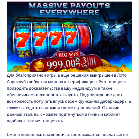
Для благоприятной игры а еще решения выигрышей в Лото
Аэроклуб требуется миновать верификацию. Этот процесс
приводить доказательства вашу индивидуум а также
обеспечивает невинность аккаунта. Подтверждение дает
возможность получать впуск к всем функциям дебаркадеры а
также выводить выигрыши кроме ограничений. Окончив
данный этап, вы сможете подтянуться в личный кабинет
вдобавок взяться танцевать.
Ежели появились сложности, аттестовывается послаться во