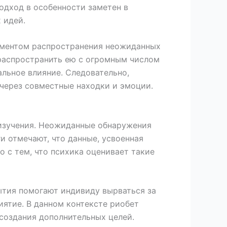
одход в особенности заметен в
 идей.
ументом распространения неожиданных
распространить ею с огромным числом
альное влияние. Следовательно,
через совместные находки и эмоции.
 изучения. Неожиданные обнаружения
и отмечают, что данные, усвоенная
 с тем, что психика оценивает такие
тия помогают индивиду вырваться за
иятие. В данном контексте риобет
создания дополнительных целей.