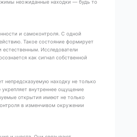
тижимы неожиданные находки — будь то
нности и самоконтроля. С одной
 действию. Такое состояние формирует
и естественным. Исследователи
сознается как сигнал собственной
т непредсказуемую находку не только
ие укрепляет внутреннее ощущение
азуемые открытия имеют не только
контроля в изменчивом окружении
ния и чувств. Они связывают