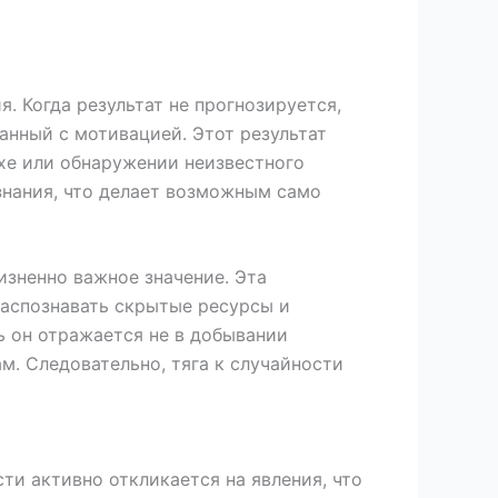
. Когда результат не прогнозируется,
нный с мотивацией. Этот результат
хе или обнаружении неизвестного
знания, что делает возможным само
изненно важное значение. Эта
аспознавать скрытые ресурсы и
ь он отражается не в добывании
м. Следовательно, тяга к случайности
ти активно откликается на явления, что