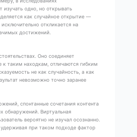
имеру, в исследованиях
 изучать одно, но открывать
еделяется как случайное открытие —
е исключительно откликается на
начимых достижений.
стоятельствах. Оно соединяет
е к таким находкам, отличаются гибким
азуемость не как случайность, а как
езультат невозможно точно заранее
ожений, спонтанные сочетания контента
х обнаружений. Виртуальная
зователь вероятно не изучал осознанно.
 удерживая при таком подходе фактор