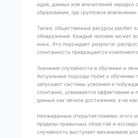
идей, данных или впечатлений нередко
образовании, где групповое вовлечение
Также, общественные ресурсы риобет 
обнаружений. Каждый человек может вс
иных. Это порождает результат распрос
спонтанность превращается компоненто
Значение случайности в обучении и лич
Актуальные подходы riobet к обучению
запускают системы усвоения и побуждаю
спонтанно, усваивается эффективнее и 
данные как личное достижение, а не как
Неожиданные открытия помимо этого им
пределы привычных областей и исследов
случайность выступает механизмом рос