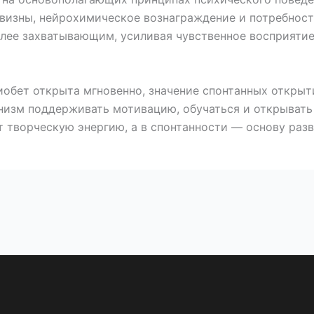
овизны, нейрохимическое вознаграждение и потребнос
лее захватывающим, усиливая чувственное восприятие
обет открыта мгновенно, значение спонтанных открыт
анизм поддерживать мотивацию, обучаться и открывать
 творческую энергию, а в спонтанности — основу разв