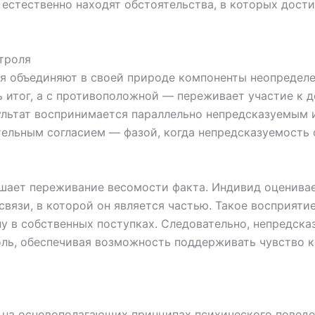
 естественно находят обстоятельства, в которых дос
троля
я объединяют в своей природе компоненты неопределе
ть итог, а с противоположной — переживает участие к
ультат воспринимается параллельно непредсказуемым 
ельным согласием — фазой, когда непредсказуемость о
ает переживание весомости факта. Индивид оценивае
 связи, в которой он является частью. Такое восприят
у в собственных поступках. Следовательно, непредск
оль, обеспечивая возможность поддерживать чувство 
 на основополагающих принципах психического поведе