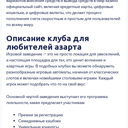
вариантов внесения средств и вывода средств в
биф казино
официальный сайт
, включая кредитные карты, цифровые
кошельки, и цифровые валюты, что делает процесс
пополнения счета скоростным и простым для пользователей
по всему миру.
Описание клуба для
любителей азарта
Игровой заведение — это не просто локация для увеселений,
а настоящая площадка для тех, кто ценит волнение и
азартные игры. В подобных клубах вы можете обнаружить
разнообразные игровые автоматы, начиная от классических
слотов и включая новейшими столовыми играми. Каждый
игрок может подобрать что-то на свой вкус.
Основной чертой заведения выступает его программа
лояльности, какая предлагает участникам:
Премии за регистрацию
Семидневные кэшбэки
Уникальные конкурсы