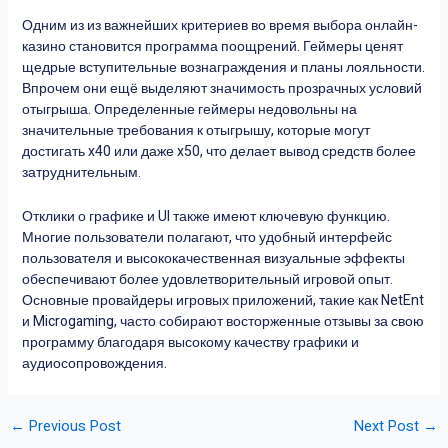
Одним из из важнейших критериев во время выбора онлайн-
казино становится программа поощрений. Геймеры ценят
щедрые вступительные вознаграждения и планы лояльности.
Впрочем они ещё выделяют значимость прозрачных условий
отыгрыша. Определенные геймеры недовольны на
значительные требования к отыгрышу, которые могут
достигать x40 или даже x50, что делает вывод средств более
затруднительным.
Отклики о графике и UI также имеют ключевую функцию.
Многие пользователи полагают, что удобный интерфейс
пользователя и высококачественная визуальные эффекты
обеспечивают более удовлетворительный игровой опыт.
Основные провайдеры игровых приложений, такие как NetEnt
и Microgaming, часто собирают восторженные отзывы за свою
программу благодаря высокому качеству графики и
аудиосопровождения.
←
Previous Post
Next Post
→