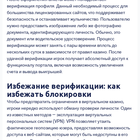
верификация профиля. Данный необходимый процесс для
большинства лицензированных сайтов, что поддерживает
безопасность и останавливает жульничество. Пользователю
нужно предоставить изображение либо же фотографию
документа, идентифицирующего личность. Обычно, это
документ или водительское удостоверение. Процесс
верификации может занять с пары времени вплоть до
нескольких суток в зависимости от правил казино. После
удачной верификации игрок получает абсолютный доступ к
функционалу портала, включая возможность увеличения
счета и вывода выигрышей.
Избежание верификации: как
избежать блокировки
Чтобы предотвратить ограничения в виртуальном казино,
игроки нередко используют обману проверки личности. Один
из известных методов — эксплуатация виртуальных
персональных систем (VPN). VPN позволяет утаить
фактическое геопозицию юзера, предоставляя возможность
доступа к веб-сайтам, которые могут быть недоступны в его