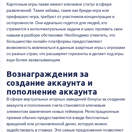
Карточные игры также имеют ключевое статус в сфере
развлечений. Такие забавы, такие как бридж-игра или
преферанс-игра, требуют от участников концентрации и
осторожности. Они идеально годятся для людей, кто
стремится к интеллектуальные задачи и шанс проявить свои
навыки в разборе обстановки. Необходимо отметить, что
большинство онлайн-платформы предоставляют
возможность вовлекаться в данные азартные игры с игроками
со разных стран, что расширяет горизонты и делает ход игры
еще более захватывающим.
Вознаграждения за
создание аккаунта и
пополнение аккаунта
В сфере виртуальных игорных заведений бонусы за создание
аккаунта и пополнение счета становятся ключевым
элементом завлечения новых геймеров. Регистрационные
премии обычно предоставляются в виде бесплатных
вращений или установленной денег, которую можно
задействовать в ставках. Эти самые предложения позволяют