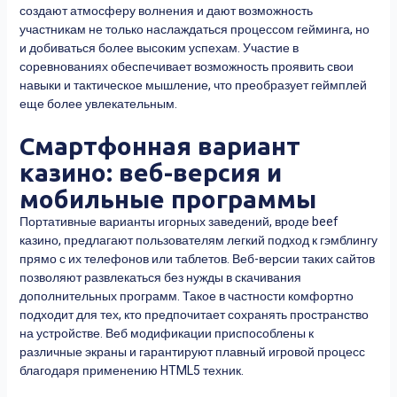
создают атмосферу волнения и дают возможность
участникам не только наслаждаться процессом гейминга, но
и добиваться более высоким успехам. Участие в
соревнованиях обеспечивает возможность проявить свои
навыки и тактическое мышление, что преобразует геймплей
еще более увлекательным.
Смартфонная вариант
казино: веб-версия и
мобильные программы
Портативные варианты игорных заведений, вроде beef
казино, предлагают пользователям легкий подход к гэмблингу
прямо с их телефонов или таблетов. Веб-версии таких сайтов
позволяют развлекаться без нужды в скачивания
дополнительных программ. Такое в частности комфортно
подходит для тех, кто предпочитает сохранять пространство
на устройстве. Веб модификации приспособлены к
различные экраны и гарантируют плавный игровой процесс
благодаря применению HTML5 техник.