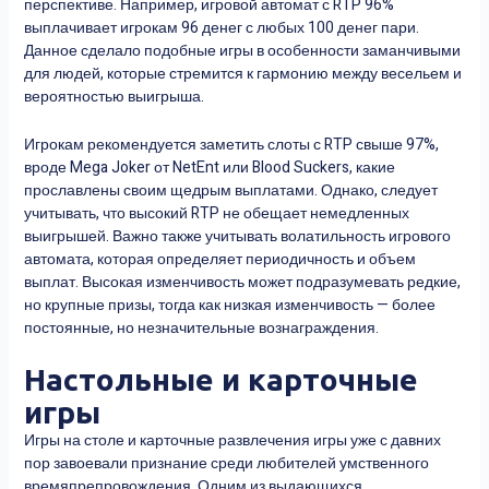
перспективе. Например, игровой автомат с RTP 96%
выплачивает игрокам 96 денег с любых 100 денег пари.
Данное сделало подобные игры в особенности заманчивыми
для людей, которые стремится к гармонию между весельем и
вероятностью выигрыша.
Игрокам рекомендуется заметить слоты с RTP свыше 97%,
вроде Mega Joker от NetEnt или Blood Suckers, какие
прославлены своим щедрым выплатами. Однако, следует
учитывать, что высокий RTP не обещает немедленных
выигрышей. Важно также учитывать волатильность игрового
автомата, которая определяет периодичность и объем
выплат. Высокая изменчивость может подразумевать редкие,
но крупные призы, тогда как низкая изменчивость — более
постоянные, но незначительные вознаграждения.
Настольные и карточные
игры
Игры на столе и карточные развлечения игры уже с давних
пор завоевали признание среди любителей умственного
времяпрепровождения. Одним из выдающихся