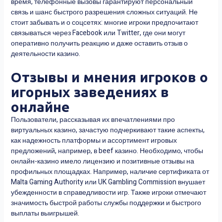
время, телефонные вызовы гарантируют персональный
связь и шанс быстрого разрешения сложных ситуаций. Не
стоит забывать и о соцсетях: многие игроки предпочитают
связываться через Facebook или Twitter, где они могут
оперативно получить реакцию и даже оставить отзыв о
деятельности казино.
Отзывы и мнения игроков о
игорных заведениях в
онлайне
Пользователи, рассказывая их впечатлениями про
виртуальных казино, зачастую подчеркивают такие аспекты,
как надежность платформы и ассортимент игровых
предложений, например, в beef казино. Необходимо, чтобы
онлайн-казино имело лицензию и позитивные отзывы на
профильных площадках. Например, наличие сертификата от
Malta Gaming Authority или UK Gambling Commission внушает
убежденности в справедливости игр. Также игроки отмечают
значимость быстрой работы службы поддержки и быстрого
выплаты выигрышей.