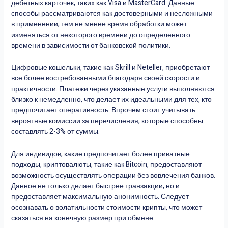
дебетных карточек, таких как Visa и MasterCard. Данные
способы рассматриваются как достоверными и несложными
в применении, тем не менее время обработки может
изменяться от некоторого времени до определенного
времени в зависимости от банковской политики.
Цифровые кошельки, такие как Skrill и Neteller, приобретают
все более востребованными благодаря своей скорости и
практичности. Платежи через указанные услуги выполняются
близко к немедленно, что делает их идеальными для тех, кто
предпочитает оперативность. Впрочем стоит учитывать
вероятные комиссии за перечисления, которые способны
составлять 2-3% от суммы.
Для индивидов, какие предпочитает более приватные
подходы, криптовалюты, такие как Bitcoin, предоставляют
возможность осуществлять операции без вовлечения банков.
Данное не только делает быстрее транзакции, но и
предоставляет максимальную анонимность. Следует
осознавать о волатильности стоимости крипты, что может
сказаться на конечную размер при обмене.