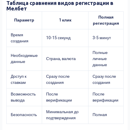
Таблица сравнения видов регистрации в
Мелбет
Полная
Параметр
1 клик
регистрация
Время
10-15 секунд
3-5 минут
создания
Полные
Необходимые
Страна, валюта
личные
данные
данные
Доступ к
Сразу после
Сразу после
ставкам
создания
создания
Возможность
После
После
вывода
верификации
верификации
Минимальная до
Безопасность
Полная
подтверждения