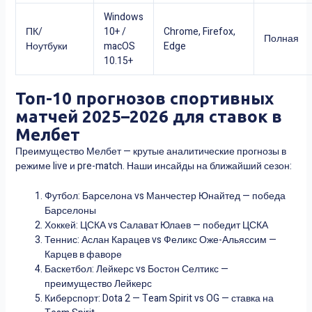
Windows
ПК/
10+ /
Chrome, Firefox,
Полная
Ноутбуки
macOS
Edge
10.15+
Топ-10 прогнозов спортивных
матчей 2025–2026 для ставок в
Мелбет
Преимущество Мелбет — крутые аналитические прогнозы в
режиме live и pre-match. Наши инсайды на ближайший сезон:
Футбол: Барселона vs Манчестер Юнайтед — победа
Барселоны
Хоккей: ЦСКА vs Салават Юлаев — победит ЦСКА
Теннис: Аслан Карацев vs Феликс Оже-Альяссим —
Карцев в фаворе
Баскетбол: Лейкерс vs Бостон Селтикс —
преимущество Лейкерс
Киберспорт: Dota 2 — Team Spirit vs OG — ставка на