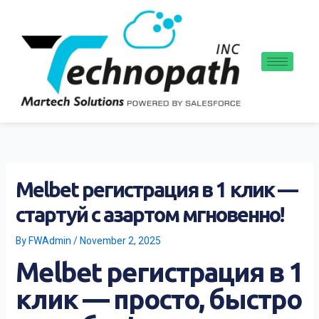
Skip
to
content
Melbet регистрация в 1 клик —
стартуй с азартом мгновенно!
By
FWAdmin
/
November 2, 2025
Melbet регистрация в 1
клик — просто, быстро