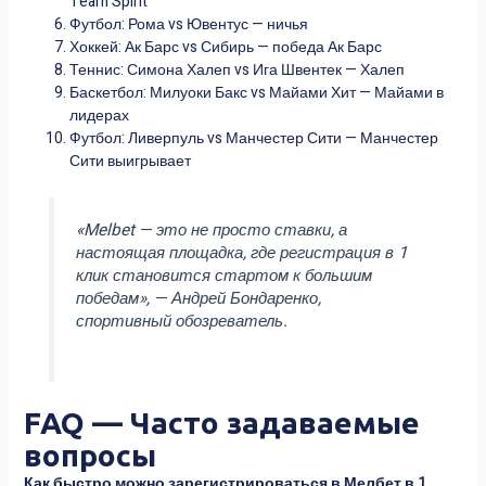
Team Spirit
Футбол: Рома vs Ювентус — ничья
Хоккей: Ак Барс vs Сибирь — победа Ак Барс
Теннис: Симона Халеп vs Ига Швентек — Халеп
Баскетбол: Милуоки Бакс vs Майами Хит — Майами в
лидерах
Футбол: Ливерпуль vs Манчестер Сити — Манчестер
Сити выигрывает
«Melbet — это не просто ставки, а
настоящая площадка, где регистрация в 1
клик становится стартом к большим
победам», — Андрей Бондаренко,
спортивный обозреватель.
FAQ — Часто задаваемые
вопросы
Как быстро можно зарегистрироваться в Мелбет в 1