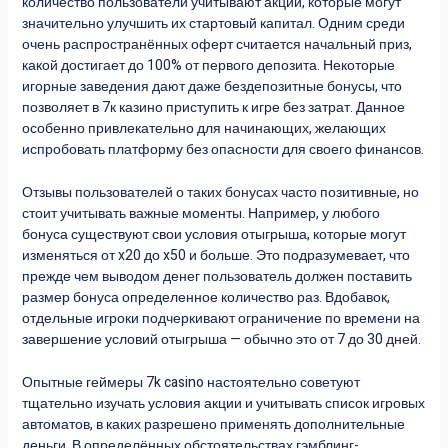
количество пользователи учитывают акции, которые могут
значительно улучшить их стартовый капитал. Одним среди
очень распространённых оферт считается начальный приз,
какой достигает до 100% от первого депозита. Некоторые
игорные заведения дают даже бездепозитные бонусы, что
позволяет в 7к казино приступить к игре без затрат. Данное
особенно привлекательно для начинающих, желающих
испробовать платформу без опасности для своего финансов.
Отзывы пользователей о таких бонусах часто позитивные, но
стоит учитывать важные моменты. Например, у любого
бонуса существуют свои условия отыгрыша, которые могут
изменяться от x20 до x50 и больше. Это подразумевает, что
прежде чем выводом денег пользователь должен поставить
размер бонуса определенное количество раз. Вдобавок,
отдельные игроки подчеркивают ограничение по времени на
завершение условий отыгрыша — обычно это от 7 до 30 дней.
Опытные геймеры 7k casino настоятельно советуют
тщательно изучать условия акции и учитывать список игровых
автоматов, в каких разрешено применять дополнительные
деньги. В определённых обстоятельствах гэмблинг-