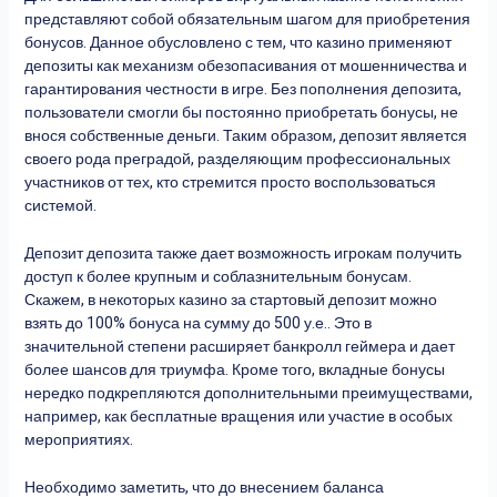
представляют собой обязательным шагом для приобретения
бонусов. Данное обусловлено с тем, что казино применяют
депозиты как механизм обезопасивания от мошенничества и
гарантирования честности в игре. Без пополнения депозита,
пользователи смогли бы постоянно приобретать бонусы, не
внося собственные деньги. Таким образом, депозит является
своего рода преградой, разделяющим профессиональных
участников от тех, кто стремится просто воспользоваться
системой.
Депозит депозита также дает возможность игрокам получить
доступ к более крупным и соблазнительным бонусам.
Скажем, в некоторых казино за стартовый депозит можно
взять до 100% бонуса на сумму до 500 у.е.. Это в
значительной степени расширяет банкролл геймера и дает
более шансов для триумфа. Кроме того, вкладные бонусы
нередко подкрепляются дополнительными преимуществами,
например, как бесплатные вращения или участие в особых
мероприятиях.
Необходимо заметить, что до внесением баланса