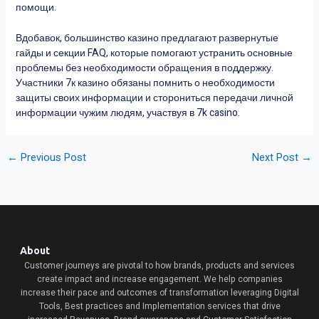
помощи.
Вдобавок, большинство казино предлагают развернутые
гайды и секции FAQ, которые помогают устранить основные
проблемы без необходимости обращения в поддержку.
Участники 7к казино обязаны помнить о необходимости
защиты своих информации и сторониться передачи личной
информации чужим людям, участвуя в 7k casino.
←
Previous Post
Next Post
→
About
Customer journeys are pivotal to how brands, products and services
create impact and increase engagement. We help companies
increase their pace and outcomes of transformation leveraging Digital
Tools, Best practices and Implementation services that drive