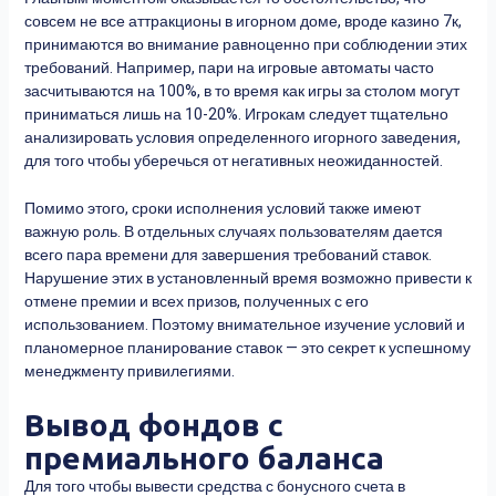
совсем не все аттракционы в игорном доме, вроде казино 7к,
принимаются во внимание равноценно при соблюдении этих
требований. Например, пари на игровые автоматы часто
засчитываются на 100%, в то время как игры за столом могут
приниматься лишь на 10-20%. Игрокам следует тщательно
анализировать условия определенного игорного заведения,
для того чтобы уберечься от негативных неожиданностей.
Помимо этого, сроки исполнения условий также имеют
важную роль. В отдельных случаях пользователям дается
всего пара времени для завершения требований ставок.
Нарушение этих в установленный время возможно привести к
отмене премии и всех призов, полученных с его
использованием. Поэтому внимательное изучение условий и
планомерное планирование ставок — это секрет к успешному
менеджменту привилегиями.
Вывод фондов с
премиального баланса
Для того чтобы вывести средства с бонусного счета в