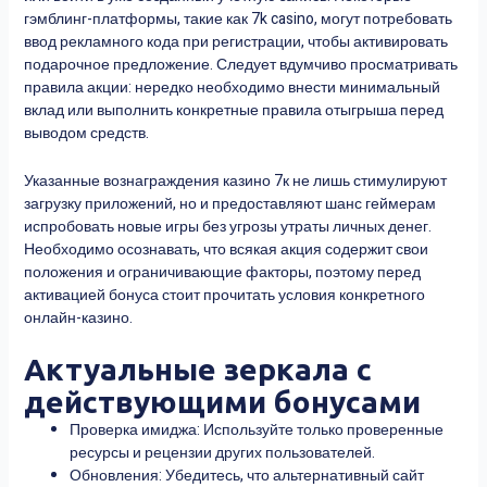
гэмблинг-платформы, такие как 7k casino, могут потребовать
ввод рекламного кода при регистрации, чтобы активировать
подарочное предложение. Следует вдумчиво просматривать
правила акции: нередко необходимо внести минимальный
вклад или выполнить конкретные правила отыгрыша перед
выводом средств.
Указанные вознаграждения казино 7к не лишь стимулируют
загрузку приложений, но и предоставляют шанс геймерам
испробовать новые игры без угрозы утраты личных денег.
Необходимо осознавать, что всякая акция содержит свои
положения и ограничивающие факторы, поэтому перед
активацией бонуса стоит прочитать условия конкретного
онлайн-казино.
Актуальные зеркала с
действующими бонусами
Проверка имиджа: Используйте только проверенные
ресурсы и рецензии других пользователей.
Обновления: Убедитесь, что альтернативный сайт