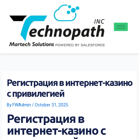
Skip
to
content
Регистрация в интернет-казино
с привилегией
By
FWAdmin
/
October 31, 2025
Регистрация в
интернет-казино с