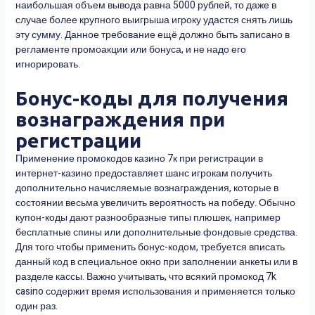
наибольшая объем вывода равна 5000 рублей, то даже в
случае более крупного выигрыша игроку удастся снять лишь
эту сумму. Данное требование ещё должно быть записано в
регламенте промоакции или бонуса, и не надо его
игнорировать.
Бонус-коды для получения
вознаграждения при
регистрации
Применение промокодов казино 7к при регистрации в
интернет-казино предоставляет шанс игрокам получить
дополнительно начисляемые вознаграждения, которые в
состоянии весьма увеличить вероятность на победу. Обычно
купон-коды дают разнообразные типы плюшек, например
бесплатные спины или дополнительные фондовые средства.
Для того чтобы применить бонус-кодом, требуется вписать
данный код в специальное окно при заполнении анкеты или в
разделе кассы. Важно учитывать, что всякий промокод 7k
casino содержит время использования и применяется только
один раз.