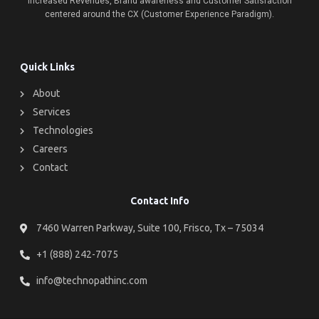
increased Revenues, Brand awareness and Customer Satisfaction
centered around the CX (Customer Experience Paradigm).
Quick Links
About
Services
Technologies
Careers
Contact
Contact Info
7460 Warren Parkway, Suite 100, Frisco, Tx – 75034
+1 (888) 242-7075
info@technopathinc.com