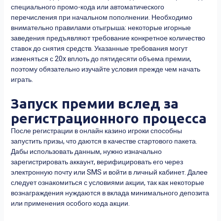
специального промо-кода или автоматического
перечисления при начальном пополнении. Необходимо
внимательно правилами отыгрыша: некоторые игорные
заведения предъявляют требование конкретное количество
ставок до снятия средств. Указанные требования могут
изменяться с 20x вплоть до пятидесяти объема премии,
поэтому обязательно изучайте условия прежде чем начать
играть.
Запуск премии вслед за
регистрационного процесса
После регистрации в онлайн казино игроки способны
запустить призы, что даются в качестве стартового пакета.
Дабы использовать данным, нужно изначально
зарегистрировать аккаунт, верифицировать его через
электронную почту или SMS и войти в личный кабинет. Далее
следует ознакомиться с условиями акции, так как некоторые
вознаграждения нуждаются в вклада минимального депозита
или применения особого кода акции.