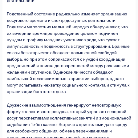
деятельности.
Родственный состояние радикально изменяет организацию
досугового времени и спектр доступных деятельности.
Родители малолетних малышей нередко обнаруживают, что
их вечерний времяпрепровождение целиком подчинен
нуждам и графику младших участников рода, что сужает
импульсивность и подвижность в структурировании. Брачные
союзы без отпрысков обладают повышенной свободой
выбора, но при этом соприкасаются с нуждой координации
предпочтений и поиска договоренностей между различными
желаниями спутников. Одинокие личности обладают
наибольшей независимостью в принятии выборов, однако
могут испытывать нехватку социального контакта и стимула к
организации богатого отдыха.
Дружеские взаимоотношения генерируют неповторимую
форму коллективного ресурса, который украшает вечерний
досуг перспективами коллективных занятий и эмоциональной
содействия
1хбет казино
. Встречи с приятелями дают среду
для свободного общения, обмена переживаниями и
генерации совместных впечатлений, что усиливает