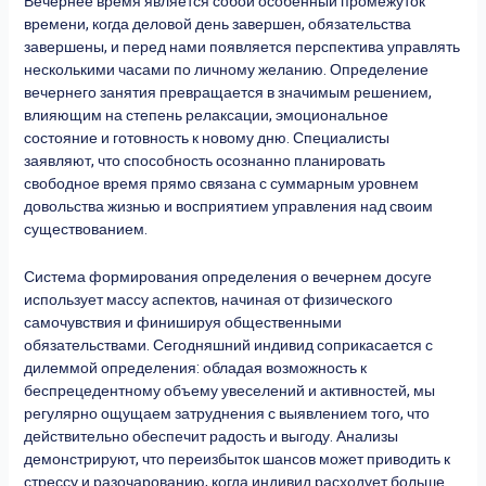
Вечернее время является собой особенный промежуток
времени, когда деловой день завершен, обязательства
завершены, и перед нами появляется перспектива управлять
несколькими часами по личному желанию. Определение
вечернего занятия превращается в значимым решением,
влияющим на степень релаксации, эмоциональное
состояние и готовность к новому дню. Специалисты
заявляют, что способность осознанно планировать
свободное время прямо связана с суммарным уровнем
довольства жизнью и восприятием управления над своим
существованием.
Система формирования определения о вечернем досуге
использует массу аспектов, начиная от физического
самочувствия и финишируя общественными
обязательствами. Сегодняшний индивид соприкасается с
дилеммой определения: обладая возможность к
беспрецедентному объему увеселений и активностей, мы
регулярно ощущаем затруднения с выявлением того, что
действительно обеспечит радость и выгоду. Анализы
демонстрируют, что переизбыток шансов может приводить к
стрессу и разочарованию, когда индивид расходует больше