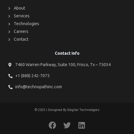
About
Services
Technologies
Careers
Contact
Contact Info
7460 Warren Parkway, Suite 100, Frisco, Tx – 75034
+1 (888) 242-7075
info@technopathinc.com
© 2023 | Designed By Edigital Technologies
F
T
L
a
w
i