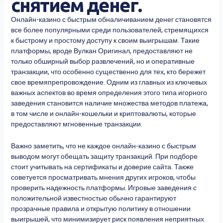
снятием денег.
Онлайн-казино с быстрым обналичиванием денег становятся
все более популярными среди пользователей, стремящихся
к быстрому и простому доступу к своим выигрышам. Такие
платформы, вроде
Вулкан Оригинал
, предоставляют не
только обширный выбор развлечений, но и оперативные
транзакции, что особенно существенно для тех, кто бережет
свое времяпрепровождение. Одним из главных из ключевых
важных аспектов во время определения этого типа игорного
заведения становится наличие множества методов платежа,
в том числе и онлайн-кошельки и криптовалюты, которые
предоставляют мгновенные транзакции.
Важно заметить, что не каждое онлайн-казино с быстрым
выводом могут обещать защиту транзакций. При подборе
стоит учитывать на сертификаты и доверие сайта. Также
советуется просматривать мнения других игроков, чтобы
проверить надежность платформы. Игровые заведения с
положительной известностью обычно гарантируют
прозрачные правила и открытую политику в отношении
выигрышей, что минимизирует риск появления неприятных