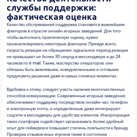
службы поддержки:
фактическая оценка
Качество обслуживания поддержки становится важнейшим
фактором в отрасли онлайн игорных заведений. Для того
чтобы выполнить практическую оценку, нужно
проанализировать некоторые факторов. Прежде всего,
скорость реакции на обращения: идеальное период реакции
не превышает не более 30 секунд в мессенджере и до 24
часиков по e-mail. Также, мастерство операторов: они
обязаны быть вежливыми, осведомленными и готовыми
предложить решения даже в самых сложных моментах.
Вдобавок к этому, следует учесть наличие многочисленных
способов коммуникации. Современные игорные заведения
обеспечивают поддержку посредством онлайн-чат, телефон
и электронную почту, а определённые даже интегрируют
соцсети и месседжеры для удобства клиентов. Инкорпорация
таких платформ содействует организовать более удобный
опыт для геймеров и повышает степень лояльности к бренду.
Проверка отзывов иных игроков также в состоянии