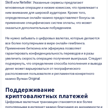
Skrill или Neteller. Указанные сервисы предлагают
мгновенные операции и низкие комиссии, что привлекает к
ним внимание для широкой аудитории. Кроме того,
определенные онлайн-казино предоставляют бонусы за
применение специфических систем оплаты, что может
оказаться дополнительным побуждением.
Не нужно забывать о цифровых валютах, которые делаются
все более популярными в мире онлайн-гемблинга.
Применение биткоина или эфириума позволяет
гарантировать конфиденциальность переводов и в разы
увеличить скорость операцию получения выигрыша. Следует
подчеркнуть, что определение способа пополнения и вывода
денег может варьироваться от географического
расположения пользователя и регламентов конкретного
казино Вулкан Original.
Поддерживание
криптовалютных платежей
Цифровые валютные транзакции становятся все более
популярными в интернет-казино благодаря их анонимности и