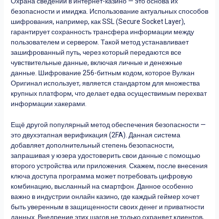
Охрана сведений в интернет-казино — это основа их
безопасности и имиджа. Использование актуальных способов
шифрования, например, как SSL (Secure Socket Layer),
гарантирует сохранность трансфера информации между
пользователем и сервером. Такой метод устанавливает
зашифрованный путь, через который передаются все
чувствительные данные, включая личные и денежные
данные. Шифрование 256-битным кодом, которое Вулкан
Оригинал использует, является стандартом для множества
крупных платформ, что делает едва осуществимым перехват
информации хакерами.
Ещё другой популярный метод обеспечения безопасности —
это двухэтапная верификация (2FA). Данная система
добавляет дополнительный степень безопасности,
запрашивая у юзера удостоверить свои данные с помощью
второго устройства или приложения. Скажем, после внесения
ключа доступа программа может потребовать цифровую
комбинацию, высланный на смартфон. Данное особенно
важно в индустрии онлайн казино, где каждый геймер хочет
быть уверенным в защищенности своих денег и приватности
данных. Внедрение этих шагов не только охраняет клиентов,