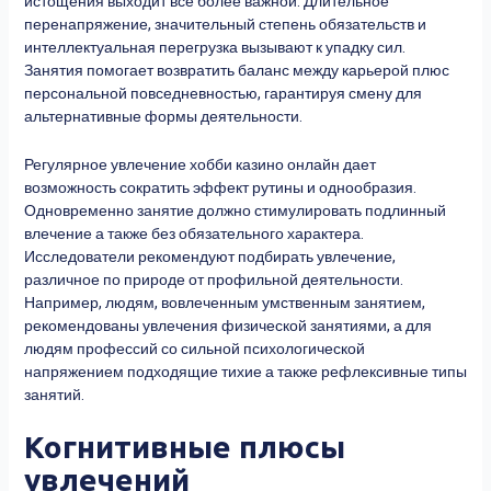
истощения выходит все более важной. Длительное
перенапряжение, значительный степень обязательств и
интеллектуальная перегрузка вызывают к упадку сил.
Занятия помогает возвратить баланс между карьерой плюс
персональной повседневностью, гарантируя смену для
альтернативные формы деятельности.
Регулярное увлечение хобби казино онлайн дает
возможность сократить эффект рутины и однообразия.
Одновременно занятие должно стимулировать подлинный
влечение а также без обязательного характера.
Исследователи рекомендуют подбирать увлечение,
различное по природе от профильной деятельности.
Например, людям, вовлеченным умственным занятием,
рекомендованы увлечения физической занятиями, а для
людям профессий со сильной психологической
напряжением подходящие тихие а также рефлексивные типы
занятий.
Когнитивные плюсы
увлечений