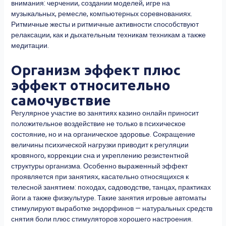
внимания: черчении, создании моделей, игре на
музыкальных, ремесле, компьютерных соревнованиях.
Ритмичные жесты и ритмичные активности способствуют
релаксации, как и дыхательным техникам техникам а также
медитации.
Организм эффект плюс
эффект относительно
самочувствие
Регулярное участие во занятиях казино онлайн приносит
положительное воздействие не только в психическое
состояние, но и на органическое здоровье. Сокращение
величины психической нагрузки приводит к регуляции
кровяного, коррекции сна и укреплению резистентной
структуры организма. Особенно выраженный эффект
проявляется при занятиях, касательно относящихся к
телесной занятием: походах, садоводстве, танцах, практиках
йоги а также физкультуре. Такие занятия игровые автоматы
стимулируют выработке эндорфинов — натуральных средств
снятия боли плюс стимуляторов хорошего настроения.