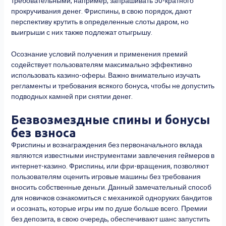
требовательными, например, запрашивать 50-кратного
прокручивания денег. Фриспины, в свою порядок, дают
перспективу крутить в определенные слоты даром, но
выигрыши с них также подлежат отыгрышу.
Осознание условий получения и применения премий
содействует пользователям максимально эффективно
использовать казино-оферы. Важно внимательно изучать
регламенты и требования всякого бонуса, чтобы не допустить
подводных камней при снятии денег.
Безвозмездные спины и бонусы
без взноса
Фриспины и вознаграждения без первоначального вклада
являются известными инструментами завлечения геймеров в
интернет-казино. Фриспины, или фри-вращения, позволяют
пользователям оценить игровые машины без требования
вносить собственные деньги. Данный замечательный способ
для новичков ознакомиться с механикой одноруких бандитов
и осознать, которые игры им по душе больше всего. Премии
без депозита, в свою очередь, обеспечивают шанс запустить