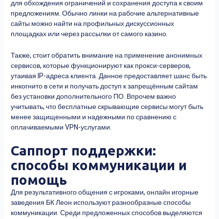
для обхождения ограничений и сохранения доступа к своим
предложениям. Обычно линки на рабочие альтернативные
сайты можно найти на профильных дискуссионных
площадках или через рассылки от самого казино.
Также, стоит обратить внимание на применение анонимных
сервисов, которые функционируют как прокси-серверов,
утаивая IP-адреса клиента. Данное предоставляет шанс быть
инкогнито в сети и получать доступ к запрещённым сайтам
без установки дополнительного ПО. Впрочем важно
учитывать, что бесплатные скрывающие сервисы могут быть
менее защищенными и надежными по сравнению с
оплачиваемыми VPN-услугами.
Саппорт поддержки:
способы коммуникации и
помощь
Для результативного общения с игроками, онлайн игорные
заведения БК Леон используют разнообразные способы
коммуникации. Среди предложенных способов выделяются