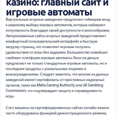
казино: главный сайт и
игровые автоматы
Виртуальные игорные заведения предлагают геймерам вход
к широкому выбору игровых автоматов, которые набирают
популярность благодаря своей доступности и многообразию.
Авторизованные сайты игорных заведений предоставляют
комфортный пользовательский интерфейс и быструю
загрузку страниц, что позволяет игрокам получать
удовольствие от игры без задержек. Большинство новейших
гэмблинг-платформ игровые автоматы Леон на деньги
предлагают не только стандартные игровые автоматы, но и
последние продукты с уникальными опциями и
вознаграждениями. Следует заметить, что многие из данных
заведений имеют сертификаты от престижных надзорных
органов, таких как Malta Gaming Authority или UK Gambling
Commission, что подтверждает защиту и справедливость
игры.
Слот машины на сертифицированных сайтах онлайн-казино
часто оборудованы функцией демонстрационного режима,