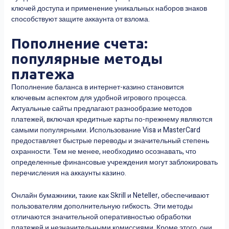
ключей доступа и применение уникальных наборов знаков
способствуют защите аккаунта от взлома.
Пополнение счета:
популярные методы
платежа
Пополнение баланса в интернет-казино становится
ключевым аспектом для удобной игрового процесса.
Актуальные сайты предлагают разнообразие методов
платежей, включая кредитные карты по-прежнему являются
самыми популярными. Использование Visa и MasterCard
предоставляет быстрые переводы и значительный степень
охранности. Тем не менее, необходимо осознавать, что
определенные финансовые учреждения могут заблокировать
перечисления на аккаунты казино.
Онлайн бумажники, такие как Skrill и Neteller, обеспечивают
пользователям дополнительную гибкость. Эти методы
отличаются значительной оперативностью обработки
платежей и незначительными комиссиями. Кроме этого, они