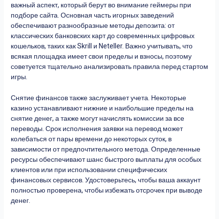
важный аспект, который берут во внимание геймеры при
подборе сайта. Основная часть игорных заведений
обеспечивают разнообразные методы депозита: от
классических банковских карт до современных цифровых
кошельков, таких как Skrill и Neteller. Важно учитывать, что
всякая площадка имеет свои пределы и взносы, поэтому
советуется тщательно анализировать правила перед стартом
игры.
Снятие финансов также заслуживает учета. Некоторые
казино устанавливают нижние и наибольшие пределы на
снятие денег, а также могут начислять комиссии за все
переводы. Срок исполнения заявки на перевод может
колебаться от пары времени до некоторых суток, в
зависимости от предпочтительного метода. Определенные
ресурсы обеспечивают шанс быстрого выплаты для особых
клиентов или при использовании специфических
финансовых сервисов. Удостоверьтесь, чтобы ваша аккаунт
полностью проверена, чтобы избежать отсрочек при выводе
денег.