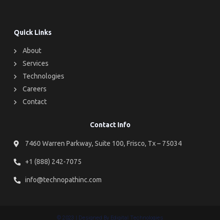
Quick Links
About
Services
Technologies
Careers
Contact
Contact Info
7460 Warren Parkway, Suite 100, Frisco, Tx – 75034
+1 (888) 242-7075
info@technopathinc.com
© 2023 | Designed By Edigital Technologies