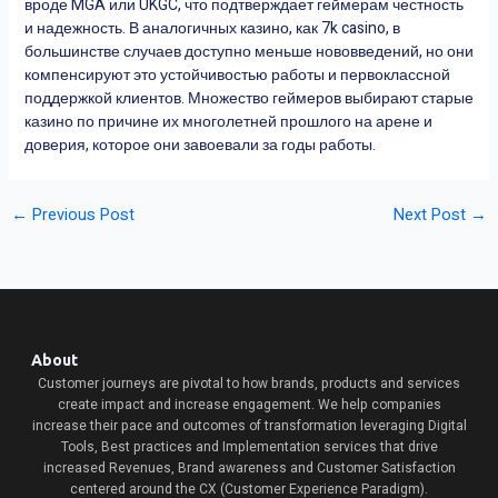
вроде MGA или UKGC, что подтверждает геймерам честность
и надежность. В аналогичных казино, как 7k casino, в
большинстве случаев доступно меньше нововведений, но они
компенсируют это устойчивостью работы и первоклассной
поддержкой клиентов. Множество геймеров выбирают старые
казино по причине их многолетней прошлого на арене и
доверия, которое они завоевали за годы работы.
←
Previous Post
Next Post
→
About
Customer journeys are pivotal to how brands, products and services
create impact and increase engagement. We help companies
increase their pace and outcomes of transformation leveraging Digital
Tools, Best practices and Implementation services that drive
increased Revenues, Brand awareness and Customer Satisfaction
centered around the CX (Customer Experience Paradigm).