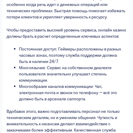
особенно когда речь идет о денежных операций или
технических проблемах. Быстрая помощь помогает избежать
потери клиентов и укрепляет уверенность к ресурсу.
Чтобы предоставить высокий уровень сервиса, онлайн казино
должны брать в расчет определенные ключевых аспектов:
Постоянная доступ: Геймеры расположены в разных
часовых зонах, поэтому служба поддержки должна
быть в наличии 24/7.
Многоязычие: Сервис на собственном диалекте
пользователя значительно улучшает степень
коммуникации.
Многообразие каналов коммуникации: Чат,
электронная почта и звонок по телефону — всё это
должно быть в арсенале саппорта.
Вдобавок этого, важно подготавливать персонал не только
техническим деталям, но и умениям общения. Чуткость и
внимательность к нюансам делают взаимодействие с
заказчиками более эффективным. Качественная служба