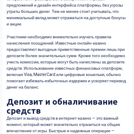
предложений и дизайн интерфейса платформы, без угрозы
утраты больших денег. Тем не менее стоит учитывать, что
минимальный вклад может отражаться на доступные бонусы
и акции.
Участники необходимо внимательно изучать правила
начисления поощрений. Известные онлайн-казино
предоставляют выгодные приветственные премии лишь при
депозите более значительных сумм. Кроме того необходимо
учесть комиссии, которые могут быть начислены за депозите
средств. Использование известных финансовых платформ,
включая Visa, MasterCard или цифровые кошельки, обычно
помогает избежать избыточных издержек и ускоряет перевод
денег на баланс.
Депозит и обналичивание
средств
Депозит и вывод средств в интернет-казино — это важный
момент, который может значительно отразиться на общее
впечатление от игры. Быстрые и надежные операции —