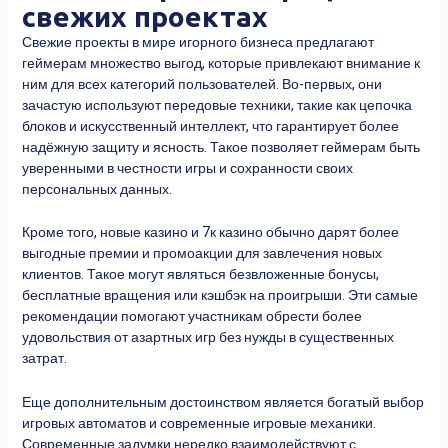
свежих проектах
Свежие проекты в мире игорного бизнеса предлагают
геймерам множество выгод, которые привлекают внимание к
ним для всех категорий пользователей. Во-первых, они
зачастую используют передовые техники, такие как цепочка
блоков и искусственный интеллект, что гарантирует более
надёжную защиту и ясность. Такое позволяет геймерам быть
уверенными в честности игры и сохранности своих
персональных данных.
Кроме того, новые казино и 7к казино обычно дарят более
выгодные премии и промоакции для завлечения новых
клиентов. Такое могут являться безвложенные бонусы,
бесплатные вращения или кэшбэк на проигрыши. Эти самые
рекомендации помогают участникам обрести более
удовольствия от азартных игр без нужды в существенных
затрат.
Еще дополнительным достоинством является богатый выбор
игровых автоматов и современные игровые механики.
Современные задумки нередко взаимодействуют с