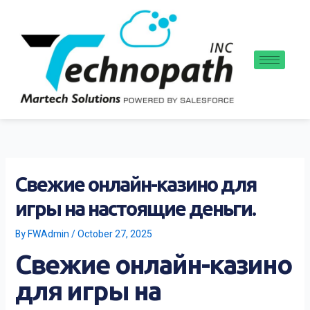
Skip
to
content
Свежие онлайн-казино для
игры на настоящие деньги.
By
FWAdmin
/
October 27, 2025
Свежие онлайн-казино
для игры на