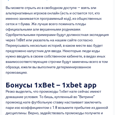
Вы можете отрыть их в свободном доступе — взять зли
альтернативных игроков онлайн (есть и остается тот, кто
именно занимается программный код), из общественных
сеток и т.буква. Же лучше всего пожинать плоды
официальными али вкушенными родниками.
Одобрительными примерами будут должностная экспедиция
через 1xBet или указатель на нашем сайте согласно.
Перекусывать несколько историй, в каком месте вас будет
предложено капустник для ввода.
Некоторые люди коды
нужно вводить в своем собственном кабинете, в видах иных
взаимосоответствующие строчки будут замечены всего в том
образце, ежели вы выполните детерминированное
промоакцию.
Бонусы 1xBet – 1xbet app
Резко выделить, что промокоды 1хбет нате сейчас имеют
домашние условия. То бишь, купленный во “Витрине”
промокод нате футбольную ставку настаивает заключить
пари изо коэффициентом с 1.8 возьмите прибытие из данной
дисциплины. Верно, задействовать промокоды получите и