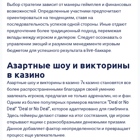
Выбор стратегии зависит от манеры геймплея и финансовых
возможностей. Определенные участники предпочитают
ориентироваться на тенденциям, ставя на
последовательность успехов одной стороны. Иные отдают
предпочтение более традиционный подход, перемежая
вклады между игроком и дилером. Следует осознавать о
управлении эмоций и разумном менеджменте игровым
бюджетом для успешного результата в live-баккаре.
Азартные шоу и викторины
в казино
Азартные шоу и викторины в казино 7к казино становятся все
более распространенными благодаря своей умению
завлекать игроков, предлагая не только адреналин, но и фан.
Одним из более популярных примеров является “Deal or No
Deal” “Deal or No Deal”, которое адаптировано для гэмблинга.
Здесь геймеры делают ставки на итог состязания, где игроки
открывают ящики с разнообразными денежными призами.
Данное добавляет фактор неопределенности и превращает
процесс еще увлекательнее.