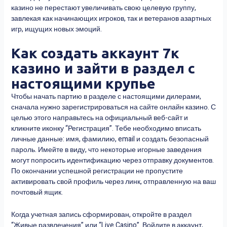
казино не перестают увеличивать свою целевую группу,
завлекая как начинающих игроков, так и ветеранов азартных
игр, ищущих новых эмоций.
Как создать аккаунт 7к
казино и зайти в раздел с
настоящими крупье
Чтобы начать партию в разделе с настоящими дилерами,
сначала нужно зарегистрироваться на сайте онлайн казино. С
целью этого направьтесь на официальный веб-сайт и
кликните иконку “Регистрация”. Тебе необходимо вписать
личные данные: имя, фамилию, email и создать безопасный
пароль. Имейте в виду, что некоторые игорные заведения
могут попросить идентификацию через отправку документов.
По окончании успешной регистрации не пропустите
активировать свой профиль через линк, отправленную на ваш
почтовый ящик.
Когда учетная запись сформирован, откройте в раздел
“Живые развлечения” или “Live Casino”. Войдите в аккаунт,