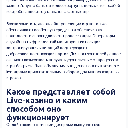
казино 7к
пунто банко, и колесо фортуны, пользуются особой
востребованностью у фанатов азартных игр.
Важно заметить, что онлайн трансляции игр не только
обеспечивают особенную среду, но и обеспечивают
надежность и справедливость процесса игры. Генераторы
случайных цифр и жесткий мониторинг со позиции
контролирующих инстанций подтверждают
добросовестность каждой партии. Для пользователей данное
означает возможность получать удовольствие от процессом
игры без риска быть обманутым, что делает онлайн-казино с
live-играми привлекательным выбором для многих азартных
игроков.
Какое представляет собой
Live-казино и каким
способом оно
функционирует
Онлайн-казино с живыми дилерами выступает как