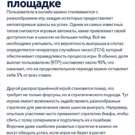
площадке
Пользователи в онлайн казино сталкиваются с
разнообразием игр, каждая из которых предоставляет
неповторимые шансы на успех. Одним из самых известных
типов считаются игровые автоматы, какие привлекают своей
доступностью и шансом на больших побед. Всё же
необходимо учитывать, что вероятность выигрыша в слотах
определяется генератора случайных чисел (ГСЧ), который
обеспечивает справедливость процесса игры. В обычно, доля
выплат пользователю (RTP) составляет около 95%, что
означает, что на продолжительном периоде казино оставляет
себе 5% от всех ставок.
Другой распространённой игрой становится покер, что
требует не только фортуны, но и стратегического подхода. Тут
игроки имеют возможность задействовать разнообразные
стратегии для увеличения своих шансов выиграть. Например,
опытные участники часто применяют стратегию блефа, чтобы
сбить с толку соперников и подтолкнуть их к ошибкам.
Впрочем даже наиболее развитые стратегии в казино не
могут обещать успех, если игрок не берет в расчет