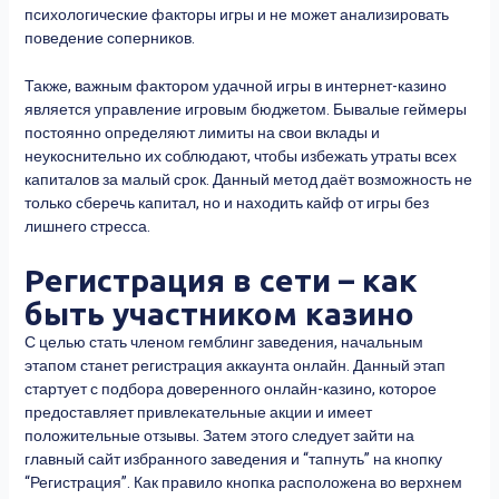
психологические факторы игры и не может анализировать
поведение соперников.
Также, важным фактором удачной игры в интернет-казино
является управление игровым бюджетом. Бывалые геймеры
постоянно определяют лимиты на свои вклады и
неукоснительно их соблюдают, чтобы избежать утраты всех
капиталов за малый срок. Данный метод даёт возможность не
только сберечь капитал, но и находить кайф от игры без
лишнего стресса.
Регистрация в сети – как
быть участником казино
С целью стать членом гемблинг заведения, начальным
этапом станет регистрация аккаунта онлайн. Данный этап
стартует с подбора доверенного онлайн-казино, которое
предоставляет привлекательные акции и имеет
положительные отзывы. Затем этого следует зайти на
главный сайт избранного заведения и “тапнуть” на кнопку
“Регистрация”. Как правило кнопка расположена во верхнем