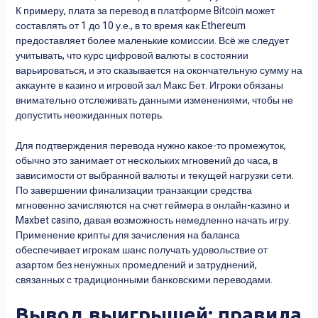
К примеру, плата за перевод в платформе Bitcoin может
составлять от 1 до 10 у.е., в то время как Ethereum
предоставляет более маленькие комиссии. Всё же следует
учитывать, что курс цифровой валюты в состоянии
варьироваться, и это сказывается на окончательную сумму на
аккаунте в казино и игровой зал Макс Бет. Игроки обязаны
внимательно отслеживать данными изменениями, чтобы не
допустить неожиданных потерь.
Для подтверждения перевода нужно какое-то промежуток,
обычно это занимает от нескольких мгновений до часа, в
зависимости от выбранной валюты и текущей нагрузки сети.
По завершении финализации транзакции средства
мгновенно зачисляются на счет геймера в онлайн-казино и
Maxbet casino
, давая возможность немедленно начать игру.
Применение крипты для зачисления на баланса
обеспечивает игрокам шанс получать удовольствие от
азартом без ненужных промедлений и затруднений,
связанных с традиционными банковскими переводами.
Вывод выигрышей: правила