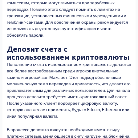
комиссиям, которые могут взиматься при зарубежных
переводах. Помимо этого следует помнить о лимитах на
транзакции, установленных финансовыми учреждениями и
гемблинг-сайтами. Для обеспечения охраны рекомендуется
использовать двухэтапную аутентификацию и часто
обновлять пароли.
Депозит счета с
использованием криптовалюты
Пополнение счета с использованием криптовалюты делается
все более востребованным среди игроков виртуальных
казино и игровой зал Макс Бет. Этот подход обеспечивает
молниеносную темп переводов и приватность, что делает его
привлекательным для различных пользователей. Для начала
процесса депозита требуется иметь криптовалютный валет.
После указанного клиент подбирает цифровую валюту,
которую она желает применять, будь то Bitcoin, Ethereum или
иная популярная валюта.
В процессе депозита аккаунта необходимо иметь в виду
платежи сетевые, меняющиеся в силу нагрузки на блокчейна.