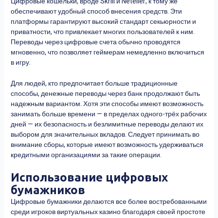
Цифровые кошельки, вроде Skrill и Neteller, к тому же
обеспечивают удобный способ внесения средств. Эти
платформы гарантируют высокий стандарт секьюрности и
приватности, что привлекает многих пользователей к ним.
Переводы через цифровые счета обычно проводятся
мгновенно, что позволяет геймерам немедленно включиться
в игру.
Для людей, кто предпочитает больше традиционные
способы, денежные переводы через банк продолжают быть
надежным вариантом. Хотя эти способы имеют возможность
занимать больше времени — в пределах одного-трёх рабочих
дней — их безопасность и безлимитные переводы делают их
выбором для значительных вкладов. Следует принимать во
внимание сборы, которые имеют возможность удерживаться
кредитными организациями за такие операции.
Использование цифровых
бумажников
Цифровые бумажники делаются все более востребованными
среди игроков виртуальных казино благодаря своей простоте