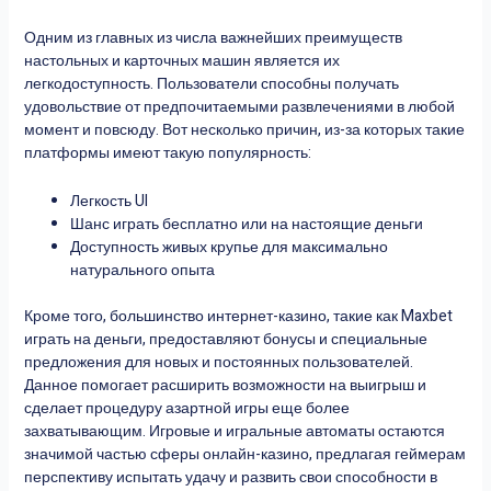
Одним из главных из числа важнейших преимуществ
настольных и карточных машин является их
легкодоступность. Пользователи способны получать
удовольствие от предпочитаемыми развлечениями в любой
момент и повсюду. Вот несколько причин, из-за которых такие
платформы имеют такую популярность:
Легкость UI
Шанс играть бесплатно или на настоящие деньги
Доступность живых крупье для максимально
натурального опыта
Кроме того, большинство интернет-казино, такие как Maxbet
играть на деньги, предоставляют бонусы и специальные
предложения для новых и постоянных пользователей.
Данное помогает расширить возможности на выигрыш и
сделает процедуру азартной игры еще более
захватывающим. Игровые и игральные автоматы остаются
значимой частью сферы онлайн-казино, предлагая геймерам
перспективу испытать удачу и развить свои способности в