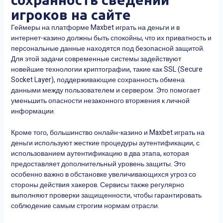
игроков на сайте
Геймеры на платформе Maxbet играть на деньги и в
интернет-казино должны быть спокойны, что их приватность и
персональные данные находятся под безопасной защитой.
Для этой задачи современные системы задействуют
новейшие технологии криптографии, такие как SSL (Secure
Socket Layer), поддерживающие сохранность обмена
данными между пользователем и сервером. Это помогает
уменьшить опасности незаконного вторжения к личной
информации.
Кроме того, большинство онлайн-казино и Maxbet играть на
деньги используют жесткие процедуры аутентификации, с
использованием аутентификацию в два этапа, которая
предоставляет дополнительный уровень защиты. Это
особенно важно в обстановке увеличивающихся угроз со
стороны действия хакеров. Сервисы также регулярно
выполняют проверки защищенности, чтобы гарантировать
соблюдение самым строгим нормам отрасли.