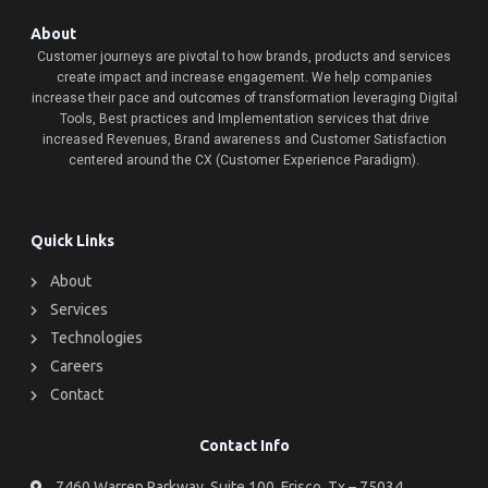
About
Customer journeys are pivotal to how brands, products and services
create impact and increase engagement. We help companies
increase their pace and outcomes of transformation leveraging Digital
Tools, Best practices and Implementation services that drive
increased Revenues, Brand awareness and Customer Satisfaction
centered around the CX (Customer Experience Paradigm).
Quick Links
About
Services
Technologies
Careers
Contact
Contact Info
7460 Warren Parkway, Suite 100, Frisco, Tx – 75034