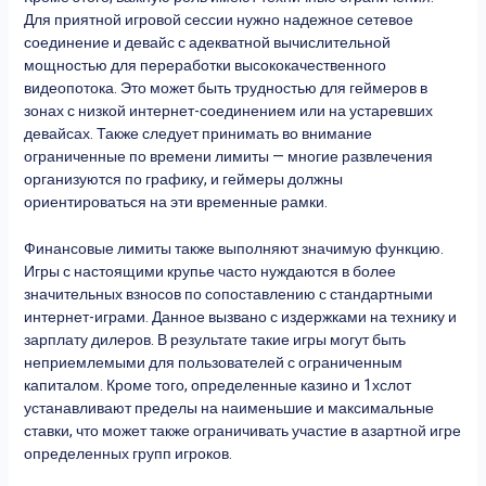
Для приятной игровой сессии нужно надежное сетевое
соединение и девайс с адекватной вычислительной
мощностью для переработки высококачественного
видеопотока. Это может быть трудностью для геймеров в
зонах с низкой интернет-соединением или на устаревших
девайсах. Также следует принимать во внимание
ограниченные по времени лимиты — многие развлечения
организуются по графику, и геймеры должны
ориентироваться на эти временные рамки.
Финансовые лимиты также выполняют значимую функцию.
Игры с настоящими крупье часто нуждаются в более
значительных взносов по сопоставлению с стандартными
интернет-играми. Данное вызвано с издержками на технику и
зарплату дилеров. В результате такие игры могут быть
неприемлемыми для пользователей с ограниченным
капиталом. Кроме того, определенные казино и 1хслот
устанавливают пределы на наименьшие и максимальные
ставки, что может также ограничивать участие в азартной игре
определенных групп игроков.