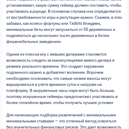
устанавливает, какую сумму геймер должен поставить, чтобы
участвовать в раунде. В основном случаев она определяется
от востребованности игры и репутации казино. Скажем, в этих
забавах, как колесо фортуны или 1xslots блэкджек,
минимальные беты могут запускаться от 50 деревянных и
подниматься до нескольких тысяч деревянных в более
фешенебельных заведениях.
Одним из плюсов игр с живыми дилерами становится
возможность следить за манипуляциями живого дилера в
режиме реального времени. Это создает окружение
подлинного казино и добавляет волнение. Впрочем
необходимо осознавать, что самые низкие взносы могут
варьироваться в учёте времени суток и нагрузки на
платформу. В загруженные часы пари могут быть больше,
поэтому искушенные геймеры предпочитают участвовать в
более спокойное время, чтобы получить лучшие условия.
Для начинающих подборка развлечений с минимальными
минимальными ставками — это отличный метод освоиться
без значительных финансовых рисков. Это дает возможность