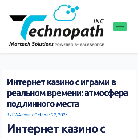
Skip
to
content
Интернет казино с играми в
реальном времени: атмосфера
подлинного места
By
FWAdmin
/
October 22, 2025
Интернет казино с