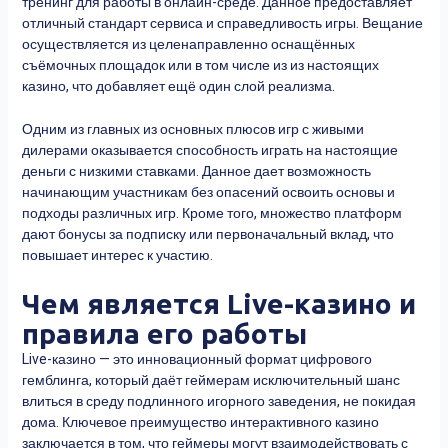
тренинг для работы в онлайн-среде. Данное предоставляет
отличный стандарт сервиса и справедливость игры. Вещание
осуществляется из целенаправленно оснащённых
съёмочных площадок или в том числе из из настоящих
казино, что добавляет ещё один слой реализма.
Одним из главных из основных плюсов игр с живыми
дилерами оказывается способность играть на настоящие
деньги с низкими ставками. Данное дает возможность
начинающим участникам без опасений освоить основы и
подходы различных игр. Кроме того, множество платформ
дают бонусы за подписку или первоначальный вклад, что
повышает интерес к участию.
Чем является Live-казино и
правила его работы
Live-казино — это инновационный формат цифрового
гемблинга, который даёт геймерам исключительный шанс
влиться в среду подлинного игорного заведения, не покидая
дома. Ключевое преимущество интерактивного казино
заключается в том, что геймеры могут взаимодействовать с