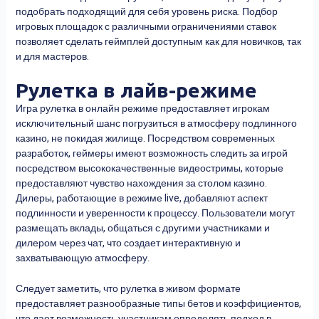
подобрать подходящий для себя уровень риска. Подбор
игровых площадок с различными ограничениями ставок
позволяет сделать геймплей доступным как для новичков, так
и для мастеров.
Рулетка в лайв-режиме
Игра рулетка в онлайн режиме предоставляет игрокам
исключительный шанс погрузиться в атмосферу подлинного
казино, не покидая жилище. Посредством современных
разработок, геймеры имеют возможность следить за игрой
посредством высококачественные видеостримы, которые
предоставляют чувство нахождения за столом казино.
Дилеры, работающие в режиме live, добавляют аспект
подлинности и уверенности к процессу. Пользователи могут
размещать вклады, общаться с другими участниками и
дилером через чат, что создает интерактивную и
захватывающую атмосферу.
Следует заметить, что рулетка в живом формате
предоставляет разнообразные типы бетов и коэффициентов,
что дает возможность участникам определять подход в