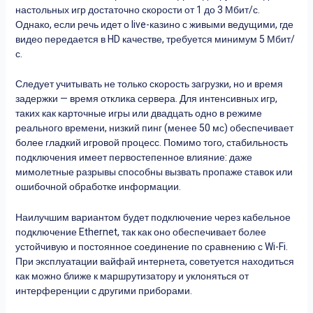
настольных игр достаточно скорости от 1 до 3 Мбит/с.
Однако, если речь идет о live-казино с живыми ведущими, где
видео передается в HD качестве, требуется минимум 5 Мбит/
с.
Следует учитывать не только скорость загрузки, но и время
задержки — время отклика сервера. Для интенсивных игр,
таких как карточные игры или двадцать одно в режиме
реального времени, низкий пинг (менее 50 мс) обеспечивает
более гладкий игровой процесс. Помимо того, стабильность
подключения имеет первостепенное влияние: даже
мимолетные разрывы способны вызвать пропаже ставок или
ошибочной обработке информации.
Наилучшим вариантом будет подключение через кабельное
подключение Ethernet, так как оно обеспечивает более
устойчивую и постоянное соединение по сравнению с Wi-Fi.
При эксплуатации вайфай интернета, советуется находиться
как можно ближе к маршрутизатору и уклоняться от
интерференции с другими приборами.