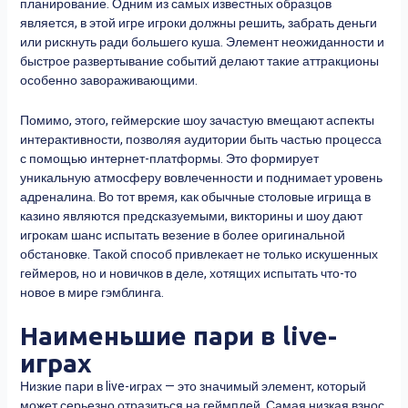
планирование. Одним из самых известных образцов
является, в этой игре игроки должны решить, забрать деньги
или рискнуть ради большего куша. Элемент неожиданности и
быстрое развертывание событий делают такие аттракционы
особенно завораживающими.
Помимо, этого, геймерские шоу зачастую вмещают аспекты
интерактивности, позволяя аудитории быть частью процесса
с помощью интернет-платформы. Это формирует
уникальную атмосферу вовлеченности и поднимает уровень
адреналина. Во тот время, как обычные столовые игрища в
казино являются предсказуемыми, викторины и шоу дают
игрокам шанс испытать везение в более оригинальной
обстановке. Такой способ привлекает не только искушенных
геймеров, но и новичков в деле, хотящих испытать что-то
новое в мире гэмблинга.
Наименьшие пари в live-
играх
Низкие пари в live-играх — это значимый элемент, который
может серьезно отразиться на геймплей. Самая низкая взнос