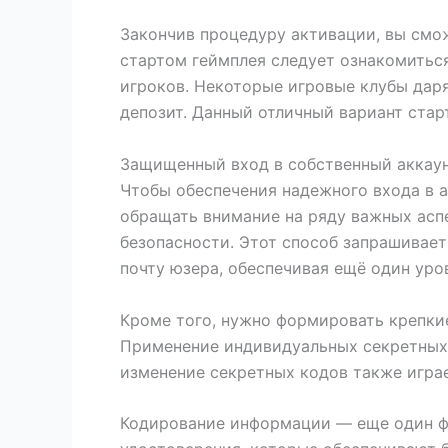
Закончив процедуру активации, вы смож
стартом геймплея следует ознакомитьс
игроков. Некоторые игровые клубы дар
депозит. Данный отличный вариант стар
Защищенный вход в собственный аккаун
Чтобы обеспечения надежного входа в а
обращать внимание на ряду важных аспе
безопасности. Этот способ запрашивает
почту юзера, обеспечивая ещё один уро
Кроме того, нужно формировать крепкие
Применение индивидуальных секретных
изменение секретных кодов также играе
Кодирование информации — еще один ф