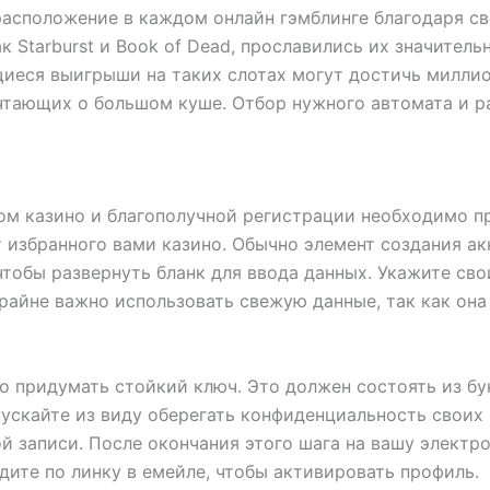
асположение в каждом онлайн гэмблинге благодаря св
к Starburst и Book of Dead, прославились их значите
иеся выигрыши на таких слотах могут достичь миллио
чтающих о большом куше. Отбор нужного автомата и р
ном казино и благополучной регистрации необходимо п
т избранного вами казино. Обычно элемент создания ак
 чтобы развернуть бланк для ввода данных. Укажите св
Крайне важно использовать свежую данные, так как он
 придумать стойкий ключ. Это должен состоять из бук
ускайте из виду оберегать конфиденциальность своих
й записи. После окончания этого шага на вашу электр
ите по линку в емейле, чтобы активировать профиль.