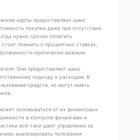
овские карты предоставляют шанс
тоимость покупки даже при отсутствии
когда нужно срочно оплатить
м стоит помнить о процентных ставках,
адолженности критически важным.
ателя. Они предоставляют шанс
ветственному подходу к расходам. В
ользование средств, но могут иметь
нков.
 может основываться от их финансовых
вренности в контроле финансами и
ластики всё-таки дают управление за
умчиво анализировать положения