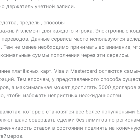
но держатель учетной записи.
едства, пределы, способы
ажный элемент для каждого игрока. Электронные кошельк
 переводов. Данные сервисы часто используются всл
. Тем не менее необходимо принимать во внимание, чт
аксимальные суммы пополнения через эти сервисы.
ние платёжных карт. Visa и Mastercard остаются самы
раций. Тем впрочем, у представленного способа суще
ров, а максимальная может достигать 5000 долларов 
но, чтобы избежать неприятных неожиданностей.
валютах, которые становятся все более популярными б
вляют шанс совершать сделки без лимитов по регионам
зменчивость ставок в состоянии повлиять на конечную
геймеров.