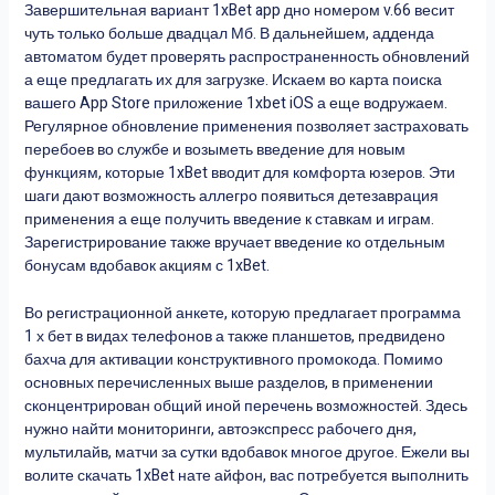
Завершительная вариант 1xBet app дно номером v.66 весит
чуть только больше двадцал Мб. В дальнейшем, адденда
автоматом будет проверять распространенность обновлений
а еще предлагать их для загрузке. Искаем во карта поиска
вашего App Store приложение 1xbet iOS а еще водружаем.
Регулярное обновление применения позволяет застраховать
перебоев во службе и возыметь введение для новым
функциям, которые 1xBet вводит для комфорта юзеров. Эти
шаги дают возможность аллегро появиться детезаврация
применения а еще получить введение к ставкам и играм.
Зарегистрирование также вручает введение ко отдельным
бонусам вдобавок акциям с 1xBet.
Во регистрационной анкете, которую предлагает программа
1 х бет в видах телефонов а также планшетов, предвидено
бахча для активации конструктивного промокода. Помимо
основных перечисленных выше разделов, в применении
сконцентрирован общий иной перечень возможностей. Здесь
нужно найти мониторинги, автоэкспресс рабочего дня,
мультилайв, матчи за сутки вдобавок многое другое. Ежели вы
волите скачать 1xBet нате айфон, вас потребуется выполнить