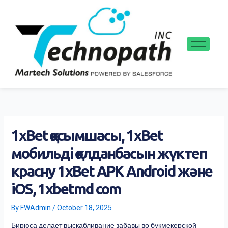
Skip
to
content
1xBet қосымшасы, 1xBet
мобильді қолданбасын жүктеп
красну 1xBet APK Android және
iOS, 1xbetmd com
By
FWAdmin
/
October 18, 2025
Бирюса делает выскабливание забавы во букмекерской