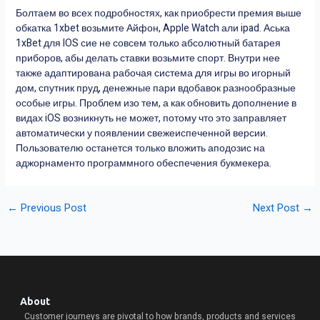
Болтаем во всех подробностях, как приобрести премия выше
обкатка 1xbet возьмите Айфон, Apple Watch али ipad. Аська
1xBet для IOS сие не совсем только абсолютный батарея
приборов, абы делать ставки возьмите спорт. Внутри нее
также адаптирована рабочая система для игры во игорный
дом, спутник пруд, денежные пари вдобавок разнообразные
особые игры. Проблем изо тем, а как обновить дополнение в
видах iOS возникнуть не может, потому что это заправляет
автоматически у появлении свежеиспеченной версии.
Пользователю останется только вложить аподозис на
аджорнаменто программного обеспечения букмекера.
←
Previous Post
Next Post
→
About
Customer journeys are pivotal to how brands, products and services