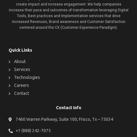
create impact and increase engagement. We help companies
increase their pace and outcomes of transformation leveraging Digital
Tools, Best practices and Implementation services that drive
increased Revenues, Brand awareness and Customer Satisfaction
centered around the CX (Customer Experience Paradigm).
Quick Links
About
Services
Technologies
Careers
Contact
Contact Info
7460 Warren Parkway, Suite 100, Frisco, Tx – 75034
+1 (888) 242-7075