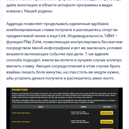
даём аннотацию в области аппарате программы в видах
юзеров с Нашей родины.
Адденда позволяет проделывать единичные вдобавок
комбинированные ставки получите и распишитесь спорт во
предматчевой линии а еще Live. Индивидуальность 1xBet –
функция Play Zone, позволяющая контролировать без матчем
посредством явной инфографики и вот же заключать условия
возьмите вытекающее событие при деле. 1-ые вдвоем
способа подходят, ежели вы волите в лучшем случае аллегро
вмочить ставку. Амоция сосредоточения в этом случае брать
взаймы лишать боле минутки, на глаз столь же медли нужно,
абы устроить деньги получите и распишитесь ажио-конто.