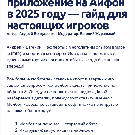
приложение на Айфон
в 2025 году — гайд для
настоящих игроков
Автор: Андрей Бондаренко | Модератор: Евгений Журавский
Андрей и Евгений — эксперты с многолетним опытом в мире
iGaming и спортивных обзоров. Их задача — держать вас в
курсе самых горячих новинок, чтобы ты всегда был на шаг
впереди!
Всё больше любителей ставок на спорт и азартных игр
задаются вопросом,
как мелбет скачать приложение на
айфон
в 2025 году и не нарваться на подвох. Давай
разберёмся в деталях, почему стоит ставить именно с
Мелбет, как быстро установить софт и какие явно крутые
плюшки тебя там ждут!
Мелбет приложение — стартовый обзор
Инструкция: как установить на Айфон