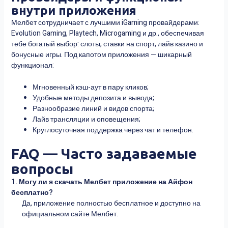
внутри приложения
Мелбет сотрудничает с лучшими iGaming провайдерами:
Evolution Gaming, Playtech, Microgaming и др., обеспечивая
тебе богатый выбор: слоты, ставки на спорт, лайв казино и
бонусные игры. Под капотом приложения — шикарный
функционал:
Мгновенный кэш-аут в пару кликов;
Удобные методы депозита и вывода;
Разнообразие линий и видов спорта;
Лайв трансляции и оповещения;
Круглосуточная поддержка через чат и телефон.
FAQ — Часто задаваемые
вопросы
1. Могу ли я скачать Мелбет приложение на Айфон
бесплатно?
Да, приложение полностью бесплатное и доступно на
официальном сайте Мелбет.