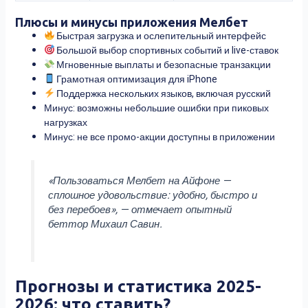
Плюсы и минусы приложения Мелбет
Быстрая загрузка и ослепительный интерфейс
Большой выбор спортивных событий и live-ставок
Мгновенные выплаты и безопасные транзакции
Грамотная оптимизация для iPhone
Поддержка нескольких языков, включая русский
Минус: возможны небольшие ошибки при пиковых
нагрузках
Минус: не все промо-акции доступны в приложении
«Пользоваться Мелбет на Айфоне —
сплошное удовольствие: удобно, быстро и
без перебоев», — отмечает опытный
беттор Михаил Савин.
Прогнозы и статистика 2025-
2026: что ставить?